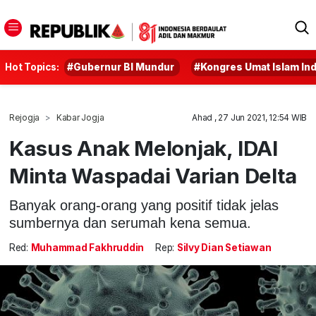
Hot Topics:
#Gubernur BI Mundur
#Kongres Umat Islam In
Rejogja
Kabar Jogja
Ahad , 27 Jun 2021, 12:54 WIB
Kasus Anak Melonjak, IDAI
Minta Waspadai Varian Delta
Banyak orang-orang yang positif tidak jelas
sumbernya dan serumah kena semua.
Red:
Muhammad Fakhruddin
Rep:
Silvy Dian Setiawan