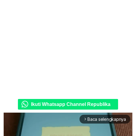
Ikuti Whatsapp Channel Republika
Baca selengkapnya
arrow_forward_ios