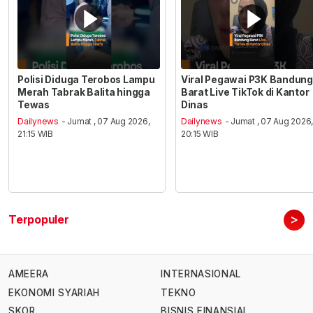
Polisi Diduga Terobos Lampu
Viral Pegawai P3K Bandung
Merah Tabrak Balita hingga
Barat Live TikTok di Kantor
Tewas
Dinas
Dailynews
- Jumat , 07 Aug 2026,
Dailynews
- Jumat , 07 Aug 2026
21:15 WIB
20:15 WIB
>
Terpopuler
AMEERA
INTERNASIONAL
EKONOMI SYARIAH
TEKNO
SKOR
BISNIS FINANSIAL