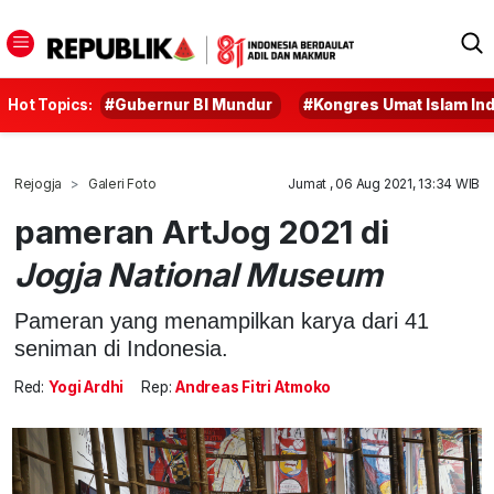
Hot Topics:
#Gubernur BI Mundur
#Kongres Umat Islam In
Rejogja
Galeri Foto
Jumat , 06 Aug 2021, 13:34 WIB
pameran ArtJog 2021 di
Jogja National Museum
Pameran yang menampilkan karya dari 41
seniman di Indonesia.
Red:
Yogi Ardhi
Rep:
Andreas Fitri Atmoko