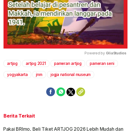
Powered by 
GliaStudios
artjog
artjog 2021
pameran artjog
pameran seni
Mute
yogyakarta
jnm
jogja national museum
Berita Terkait
Pakai BRImo, Beli Tiket ARTJOG 2026 Lebih Mudah dan