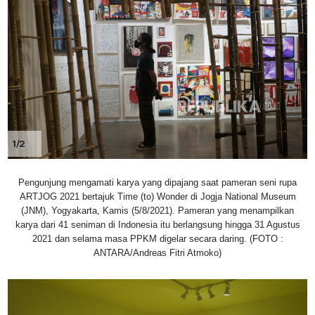
1/2
Pengunjung mengamati karya yang dipajang saat pameran seni rupa
ARTJOG 2021 bertajuk Time (to) Wonder di Jogja National Museum
(JNM), Yogyakarta, Kamis (5/8/2021). Pameran yang menampilkan
karya dari 41 seniman di Indonesia itu berlangsung hingga 31 Agustus
2021 dan selama masa PPKM digelar secara daring. (FOTO :
ANTARA/Andreas Fitri Atmoko)