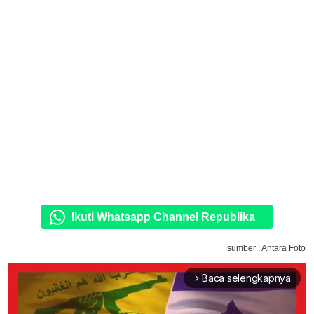
Ikuti Whatsapp Channel Republika
sumber : Antara Foto
Baca selengkapnya
arrow_forward_ios