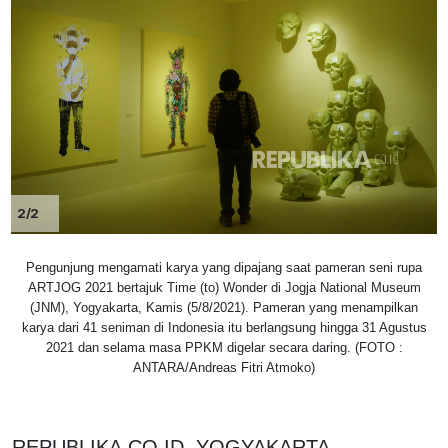
2/2
Pengunjung mengamati karya yang dipajang saat pameran seni rupa
ARTJOG 2021 bertajuk Time (to) Wonder di Jogja National Museum
(JNM), Yogyakarta, Kamis (5/8/2021). Pameran yang menampilkan
karya dari 41 seniman di Indonesia itu berlangsung hingga 31 Agustus
2021 dan selama masa PPKM digelar secara daring. (FOTO :
ANTARA/Andreas Fitri Atmoko)
REPUBLIKA.CO.ID, YOGYAKARTA --