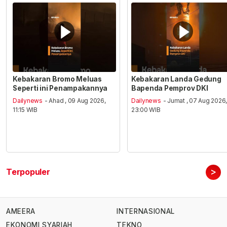
Kebakaran Bromo Meluas
Kebakaran Landa Gedung
Seperti ini Penampakannya
Bapenda Pemprov DKI
Dailynews
- Ahad , 09 Aug 2026,
Dailynews
- Jumat , 07 Aug 2026
11:15 WIB
23:00 WIB
>
Terpopuler
AMEERA
INTERNASIONAL
EKONOMI SYARIAH
TEKNO