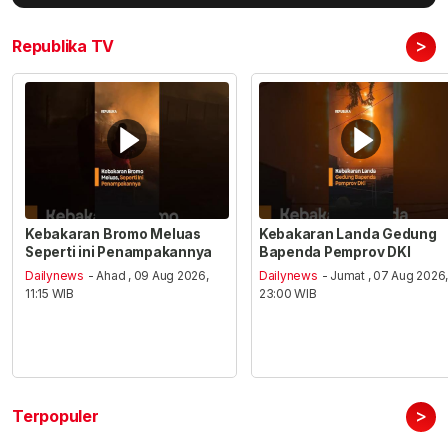
>
Republika TV
Kebakaran Bromo Meluas
Kebakaran Landa Gedung
Seperti ini Penampakannya
Bapenda Pemprov DKI
Dailynews
- Ahad , 09 Aug 2026,
Dailynews
- Jumat , 07 Aug 2026
11:15 WIB
23:00 WIB
>
Terpopuler