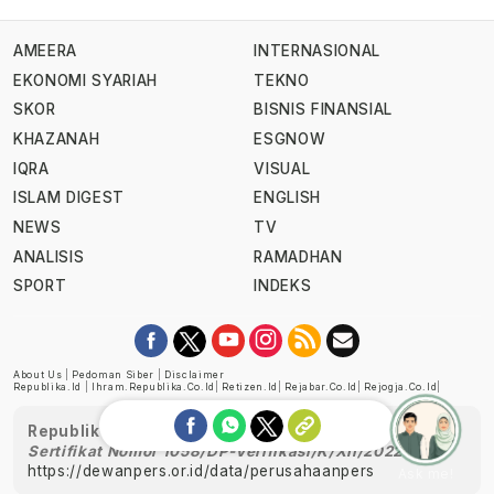
AMEERA
INTERNASIONAL
EKONOMI SYARIAH
TEKNO
SKOR
BISNIS FINANSIAL
KHAZANAH
ESGNOW
IQRA
VISUAL
ISLAM DIGEST
ENGLISH
NEWS
TV
ANALISIS
RAMADHAN
SPORT
INDEKS
About Us
|
Pedoman Siber
|
Disclaimer
Republika.id
|
Ihram.republika.co.id
|
Retizen.id
|
Rejabar.co.id
|
Rejogja.co.id
|
Republika telah diverifikasi oleh Dewan Pers
Sertifikat Nomor 1058/DP-Verifikasi/K/XII/2022
https://dewanpers.or.id/data/perusahaanpers
Ask me!