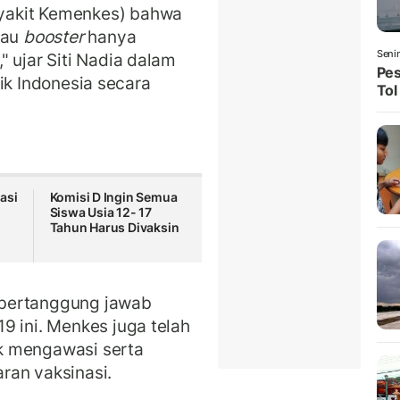
yakit Kemenkes) bahwa
tau
booster
hanya
Seni
 ujar Siti Nadia dalam
Pes
itik Indonesia secara
Tol
asi
Komisi D Ingin Semua
Siswa Usia 12- 17
Tahun Harus Divaksin
 bertanggung jawab
9 ini. Menkes juga telah
k mengawasi serta
ran vaksinasi.