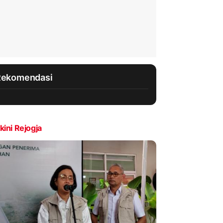
Rekomendasi
kini Rejogja