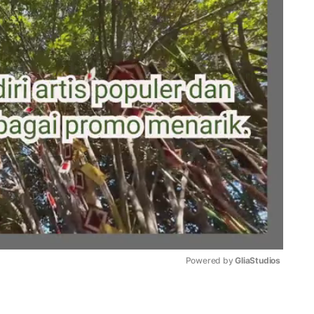
Powered by 
GliaStudios
Mute