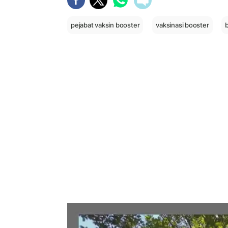
pejabat vaksin booster
vaksinasi booster