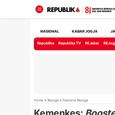
NASIONAL
KABAR JOGJA
J
Republika
Republika TV
REJabar
REJog
>
>
Home
Rejogja
Nasional Rejogja
Kemenkes:
Booste