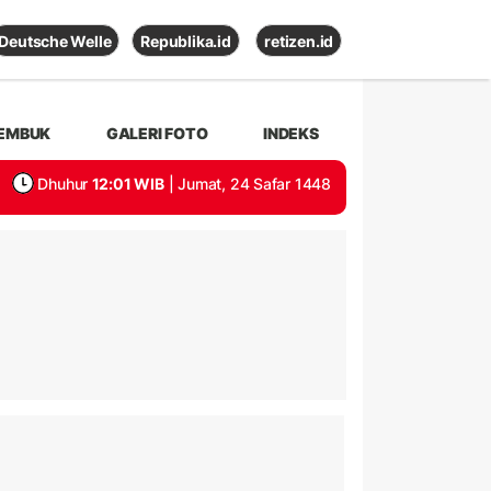
Deutsche Welle
Republika.id
retizen.id
EMBUK
GALERI FOTO
INDEKS
Dhuhur
12:01 WIB
| Jumat, 24 Safar 1448