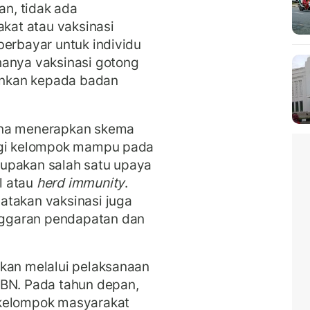
an, tidak ada
at atau vaksinasi
berbayar untuk individu
hanya vaksinasi gotong
nkan kepada badan
ana menerapkan skema
bagi kelompok mampu pada
upakan salah satu upaya
l atau
herd immunity
.
atakan vaksinasi juga
ggaran pendapatan dan
ukan melalui pelaksanaan
PBN. Pada tahun depan,
 kelompok masyarakat