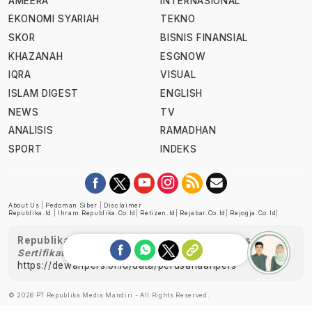
AMEERA
INTERNASIONAL
EKONOMI SYARIAH
TEKNO
SKOR
BISNIS FINANSIAL
KHAZANAH
ESGNOW
IQRA
VISUAL
ISLAM DIGEST
ENGLISH
NEWS
TV
ANALISIS
RAMADHAN
SPORT
INDEKS
About Us
|
Pedoman Siber
|
Disclaimer
Republika.id
|
Ihram.republika.co.id
|
Retizen.id
|
Rejabar.co.id
|
Rejogja.co.id
|
Republika telah diverifikasi oleh Dewan Pers
Sertifikat Nomor 1058/DP-Verifikasi/K/XII/2022
https://dewanpers.or.id/data/perusahaanpers
Ask me!
© 2026 PT Republika Media Mandiri - All Rights Reserved.