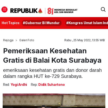
Hot Topics:
#Gubernur BI Mundur
#Kongres Umat Islam In
Rejogja
Galeri Foto
Rabu , 25 May 2022, 13:55 WIB
Pemeriksaan Kesehatan
Gratis di Balai Kota Surabaya
emeriksaan kesehatan gratis dan donor darah
dalam rangka HUT ke-729 Surabaya.
Red:
Yogi Ardhi
Rep:
Didik Suhartono