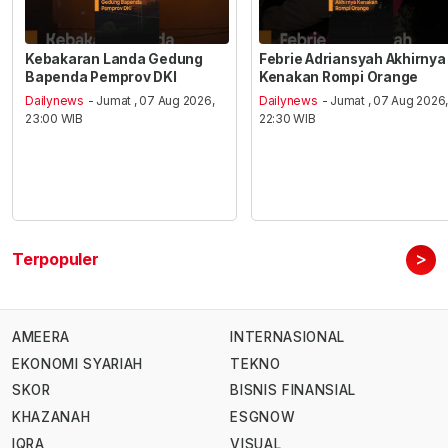
Kebakaran Landa Gedung
Febrie Adriansyah Akhirnya
Bapenda Pemprov DKI
Kenakan Rompi Orange
Dailynews
- Jumat , 07 Aug 2026,
Dailynews
- Jumat , 07 Aug 2026
23:00 WIB
22:30 WIB
>
Terpopuler
AMEERA
INTERNASIONAL
EKONOMI SYARIAH
TEKNO
SKOR
BISNIS FINANSIAL
KHAZANAH
ESGNOW
IQRA
VISUAL