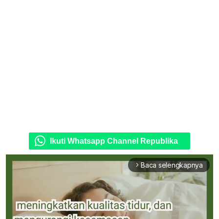
Ikuti Whatsapp Channel Republika
Baca selengkapnya
arrow_forward_ios