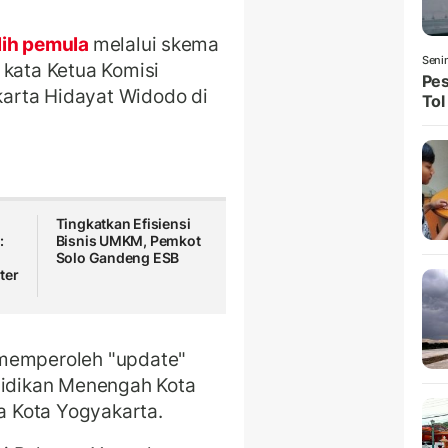
lih pemula
melalui skema
Seni
 kata Ketua Komisi
Pes
arta Hidayat Widodo di
Tol
Tingkatkan Efisiensi
:
Bisnis UMKM, Pemkot
Solo Gandeng ESB
ter
 memperoleh "update"
ndidikan Menengah Kota
 Kota Yogyakarta.