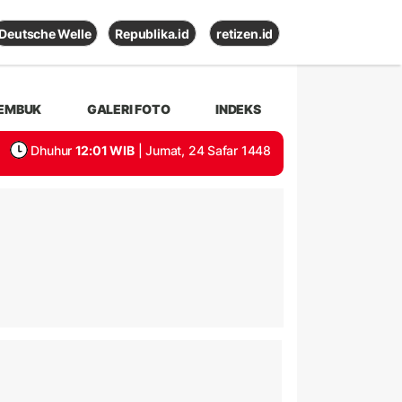
Deutsche Welle
Republika.id
retizen.id
EMBUK
GALERI FOTO
INDEKS
Dhuhur
12:01 WIB
| Jumat, 24 Safar 1448