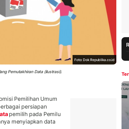
Foto: Dok Republika.co.id
ng Pemutakhiran Data (ilustrasi).
Ter
omisi Pemilihan Umum
erbagai persiapan
data
pemilih pada Pemilu
ranya menyiapkan data