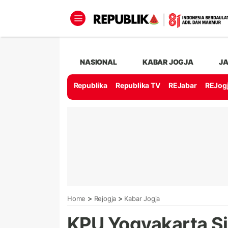
NASIONAL
KABAR JOGJA
J
Republika
Republika TV
REJabar
REJog
>
>
Home
Rejogja
Kabar Jogja
KPU Yogyakarta Si