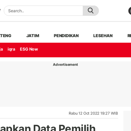
ATENG
JATIM
PENDIDIKAN
LESEHAN
R
ja
iqra
ESG Now
Advertisement
Rabu 12 Oct 2022 19:27 WIB
apkan Data Pemilih