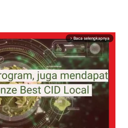
Baca selengkapnya
arrow_forward_ios