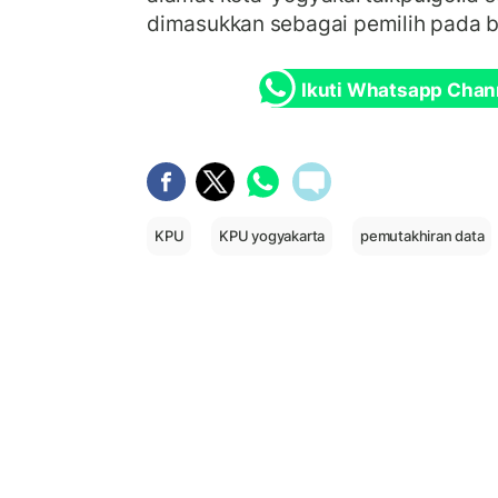
dimasukkan sebagai pemilih pada b
Ikuti Whatsapp Chan
KPU
KPU yogyakarta
pemutakhiran data