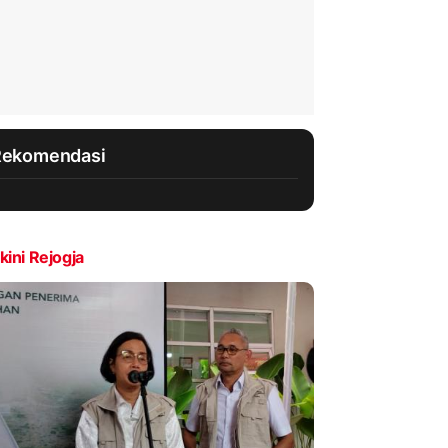
Rekomendasi
kini Rejogja