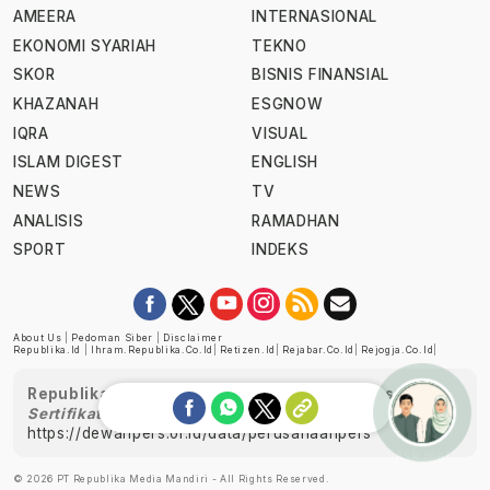
AMEERA
INTERNASIONAL
EKONOMI SYARIAH
TEKNO
SKOR
BISNIS FINANSIAL
KHAZANAH
ESGNOW
IQRA
VISUAL
ISLAM DIGEST
ENGLISH
NEWS
TV
ANALISIS
RAMADHAN
SPORT
INDEKS
About Us
|
Pedoman Siber
|
Disclaimer
Republika.id
|
Ihram.republika.co.id
|
Retizen.id
|
Rejabar.co.id
|
Rejogja.co.id
|
Republika telah diverifikasi oleh Dewan Pers
Sertifikat Nomor 1058/DP-Verifikasi/K/XII/2022
https://dewanpers.or.id/data/perusahaanpers
Ask me!
© 2026 PT Republika Media Mandiri - All Rights Reserved.