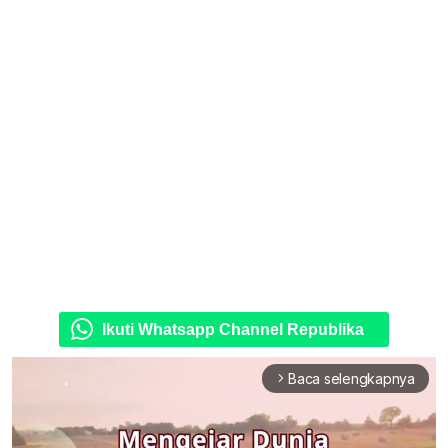
Ikuti Whatsapp Channel Republika
Baca selengkapnya
arrow_forward_ios