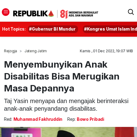
Hot Topics:
#Gubernur BI Mundur
#Kongres Umat Islam In
Rejogja
Jateng Jatim
Kamis , 01 Dec 2022, 19:07 WIB
Menyembunyikan Anak
Disabilitas Bisa Merugikan
Masa Depannya
Taj Yasin menyapa dan mengajak berinteraksi
anak-anak penyandang disabilitas.
Red:
Muhammad Fakhruddin
Rep:
Bowo Pribadi