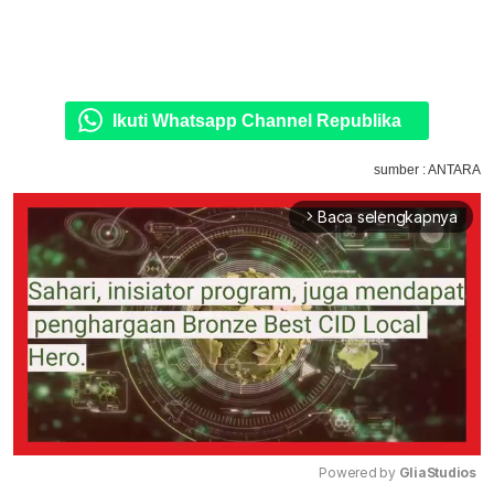
Ikuti Whatsapp Channel Republika
sumber : ANTARA
Baca selengkapnya
arrow_forward_ios
Powered by 
GliaStudios