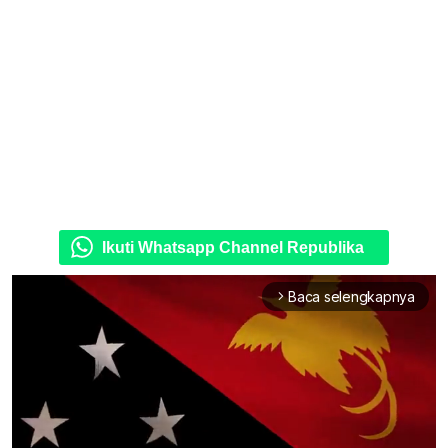
Ikuti Whatsapp Channel Republika
Baca selengkapnya
arrow_forward_ios