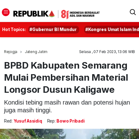
Hot Topics:
#Gubernur BI Mundur
#Kongres Umat Islam In
Rejogja
Jateng Jatim
Selasa , 07 Feb 2023, 13:06 WIB
BPBD Kabupaten Semarang
Mulai Pembersihan Material
Longsor Dusun Kaligawe
Kondisi tebing masih rawan dan potensi hujan
juga masih tinggi.
Red:
Yusuf Assidiq
Rep:
Bowo Pribadi