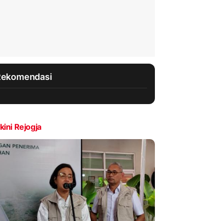
Rekomendasi
kini Rejogja