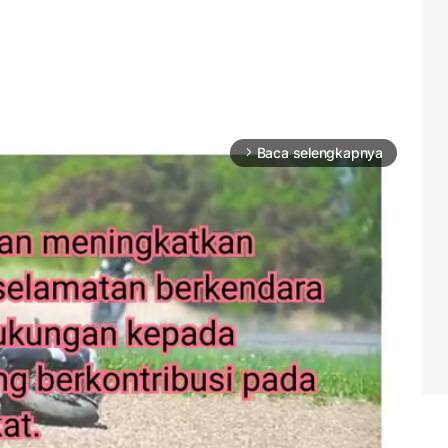
Baca selengkapnya
arrow_forward_ios