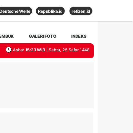
Deutsche Welle
Republika.id
retizen.id
EMBUK
GALERI FOTO
INDEKS
Ashar
15:23 WIB
| Sabtu, 25 Safar 1448