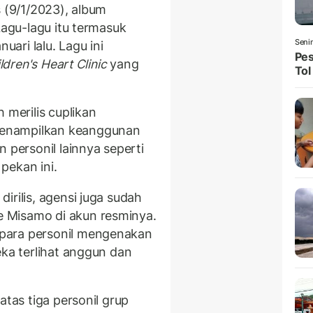
(9/1/2023), album
Lagu-lagu itu termasuk
Seni
uari lalu. Lagu ini
Pes
ldren's Heart Clinic
yang
Tol
 merilis cuplikan
enampilkan keanggunan
 personil lainnya seperti
pekan ini.
irilis, agensi juga sudah
 Misamo di akun resminya.
para personil mengenakan
eka terlihat anggun dan
atas tiga personil grup