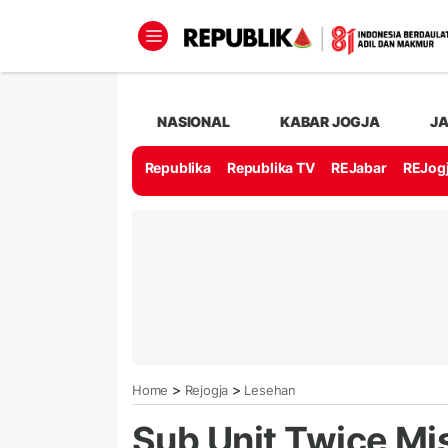
NASIONAL
KABAR JOGJA
J
Republika
Republika TV
REJabar
REJog
>
>
Home
Rejogja
Lesehan
Sub Unit Twice Mi