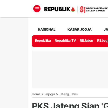
NASIONAL
KABAR JOGJA
J
Republika
Republika TV
REJabar
REJog
>
>
Home
Rejogja
Jateng Jatim
PKS Jateng Siap '