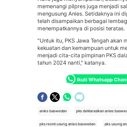
memenangi pilpres juga menjadi sa
mengusung Anies. Setidaknya ini dip
telah disampaikan berbagai lembag
menempatkannya di posisi teratas.
"Untuk itu, PKS Jawa Tengah akan 
kekuatan dan kemampuan untuk me
menjadi cita-cita pimpinan PKS dal
tahun 2024 nanti," katanya.
Ikuti Whatsapp Chan
anies baswedan
pks deklarasikan anies baswe
pks resmi usung anies baswedan
pks usung an