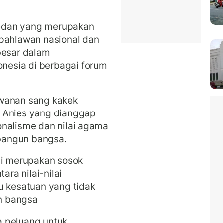
edan yang merupakan
pahlawan nasional dan
besar dalam
esia di berbagai forum
awanan sang kakek
a Anies yang dianggap
onalisme dan nilai agama
bangun bangsa.
ai merupakan sosok
ra nilai-nilai
u kesatuan yang tidak
n bangsa
a peluang untuk