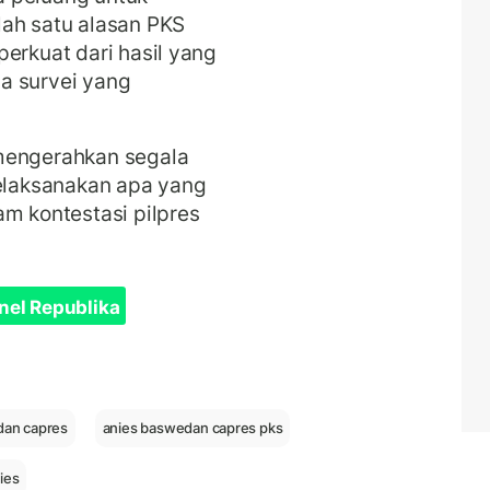
lah satu alasan PKS
erkuat dari hasil yang
a survei yang
mengerahkan segala
laksanakan apa yang
am kontestasi pilpres
nel Republika
dan capres
anies baswedan capres pks
ies