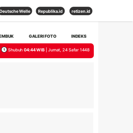
Deutsche Welle
Republika.id
retizen.id
EMBUK
GALERI FOTO
INDEKS
Shubuh
04:44 WIB
| Jumat, 24 Safar 1448