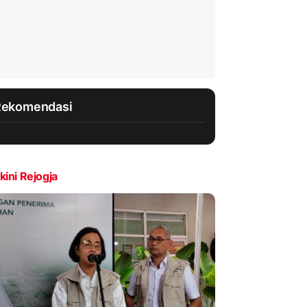
Rekomendasi
kini Rejogja