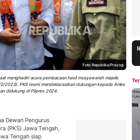
Foto: Republika/Prayogi.
aat menghadiri acara pembacaan hasil musyawarah majelis
Ter
23/2/2023). PKS resmi mendeklarasikan dukungan kepada Anies
n didukung di Pilpres 2024.
ua Dewan Pengurus
era (PKS) Jawa Tengah,
wa Tengah siap