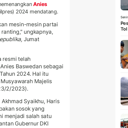
 memenangkan
Anies
Pilpres) 2024 mendatang.
Seni
Pes
an mesin-mesin partai
Tol
e ranting," ungkapnya,
epublika,
Jumat
 resmi telah
 Anies Baswedan sebagai
Tahun 2024. Hal itu
s Musyawarah Majelis
23/2/2023).
 Akhmad Syaikhu, Haris
pakan sosok yang
ini menjadi salah satu
antan Gubernur DKI