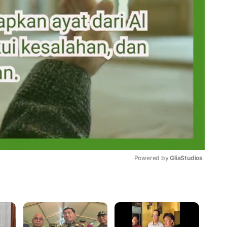
Powered by 
GliaStudios
Mute