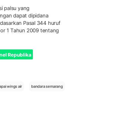
i palsu yang
gan dapat dipidana
erdasarkan Pasal 344 huruf
or 1 Tahun 2009 tentang
nel Republika
pai wings air
bandara semarang