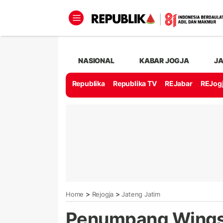
NASIONAL
KABAR JOGJA
J
Republika
Republika TV
REJabar
REJog
>
>
Home
Rejogja
Jateng Jatim
Penumpang Wings