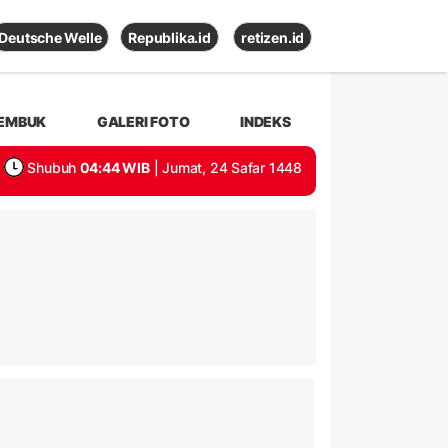
Deutsche Welle
Republika.id
retizen.id
EMBUK
GALERI FOTO
INDEKS
Shubuh
04:44 WIB
| Jumat, 24 Safar 1448