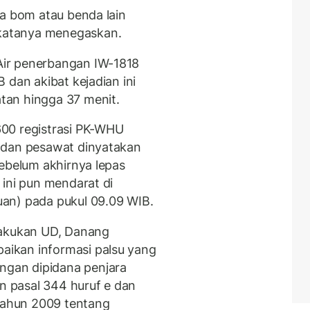
ya bom atau benda lain
katanya menegaskan.
ir penerbangan IW-1818
 dan akibat kejadian ini
tan hingga 37 menit.
00 registrasi PK-WHU
 dan pesawat dinyatakan
sebelum akhirnya lepas
 ini pun mendarat di
an) pada pukul 09.09 WIB.
lakukan UD, Danang
ikan informasi palsu yang
gan dipidana penjara
an pasal 344 huruf e dan
ahun 2009 tentang