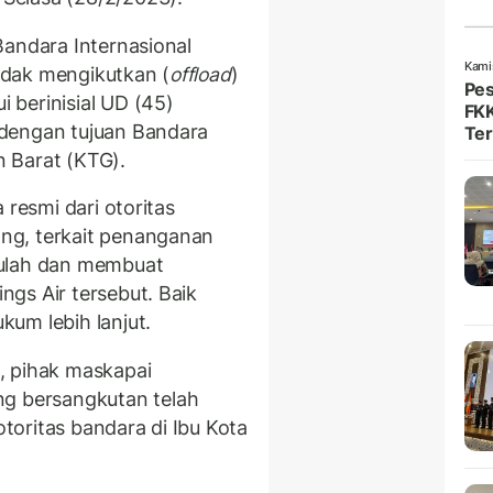
Bandara Internasional
Kami
idak mengikutkan (
offload
)
Pes
berinisial UD (45)
FKK
dengan tujuan Bandara
Ter
 Barat (KTG).
 resmi dari otoritas
ng, terkait penanganan
rulah dan membuat
gs Air tersebut. Baik
um lebih lanjut.
, pihak maskapai
 bersangkutan telah
oritas bandara di Ibu Kota