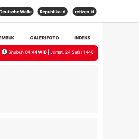
Deutsche Welle
Republika.id
retizen.id
EMBUK
GALERI FOTO
INDEKS
Shubuh
04:44 WIB
| Jumat, 24 Safar 1448