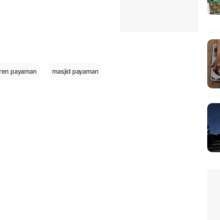
ren payaman
masjid payaman