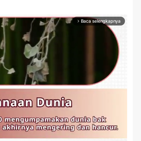
Baca selengkapnya
arrow_forward_ios