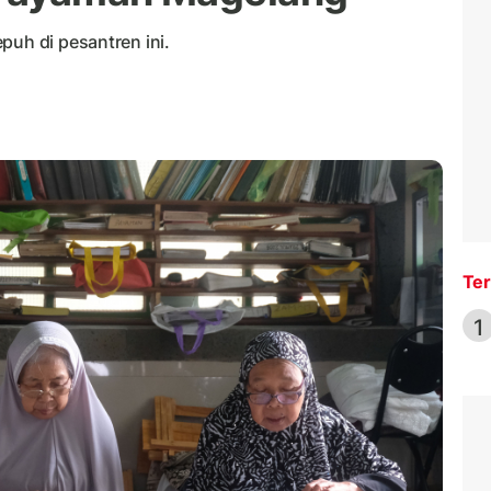
puh di pesantren ini.
Ter
1