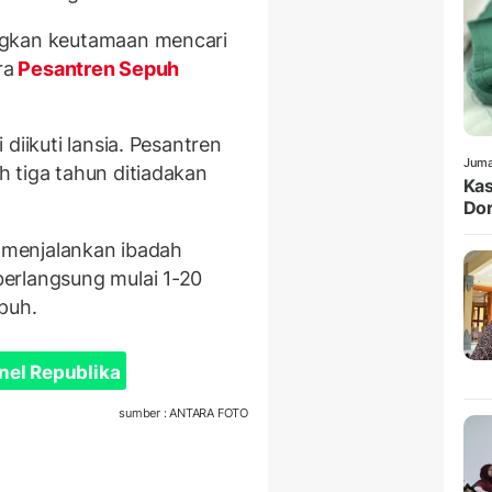
ngkan keutamaan mencari
ra
Pesantren Sepuh
diikuti lansia. Pesantren
Juma
 tiga tahun ditiadakan
Kas
Dor
n menjalankan ibadah
erlangsung mulai 1-20
puh.
nel Republika
sumber : ANTARA FOTO