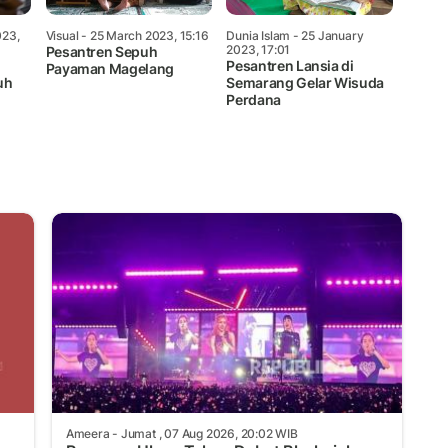
023,
Visual
- 25 March 2023, 15:16
Dunia Islam
- 25 January
2023, 17:01
Pesantren Sepuh
Pesantren Lansia di
Payaman Magelang
uh
Semarang Gelar Wisuda
Perdana
Ameera
- Jumat , 07 Aug 2026, 20:02 WIB