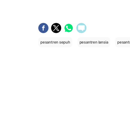
pesantren sepuh
pesantren lansia
pesant