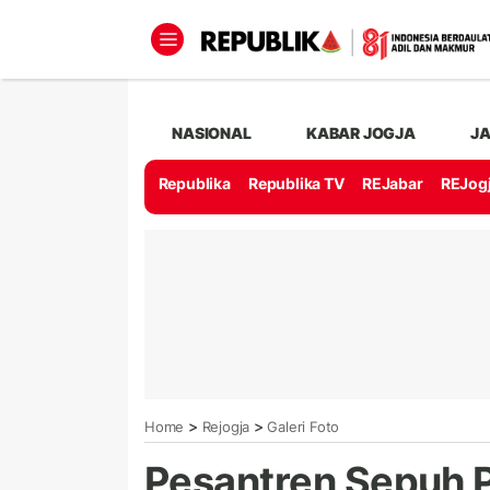
NASIONAL
KABAR JOGJA
J
Republika
Republika TV
REJabar
REJog
>
>
Home
Rejogja
Galeri Foto
Pesantren Sepuh