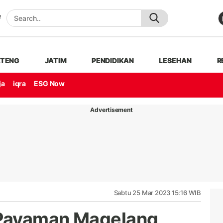
ATENG
JATIM
PENDIDIKAN
LESEHAN
R
ja
iqra
ESG Now
Advertisement
Sabtu 25 Mar 2023 15:16 WIB
 Payaman Magelang