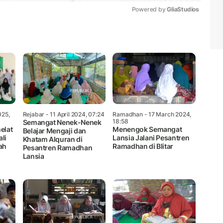
Powered by 
GliaStudios
Mute
025,
Rejabar
- 11 April 2024, 07:24
Ramadhan
- 17 March 2024,
18:58
Semangat Nenek-Nenek
elat
Menengok Semangat
Belajar Mengaji dan
li
Lansia Jalani Pesantren
Khatam Alquran di
ah
Ramadhan di Blitar
Pesantren Ramadhan
Lansia