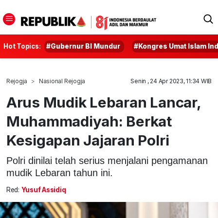
Hot Topics:
#Gubernur BI Mundur
#Kongres Umat Islam In
Rejogja
Nasional Rejogja
Senin , 24 Apr 2023, 11:34 WIB
Arus Mudik Lebaran Lancar,
Muhammadiyah: Berkat
Kesigapan Jajaran Polri
Polri dinilai telah serius menjalani pengamanan
mudik Lebaran tahun ini.
Red:
Yusuf Assidiq