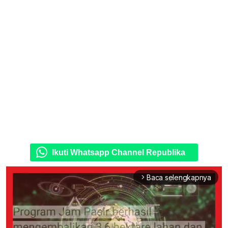
Ikuti Whatsapp Channel Republika
Baca selengkapnya
arrow_forward_ios