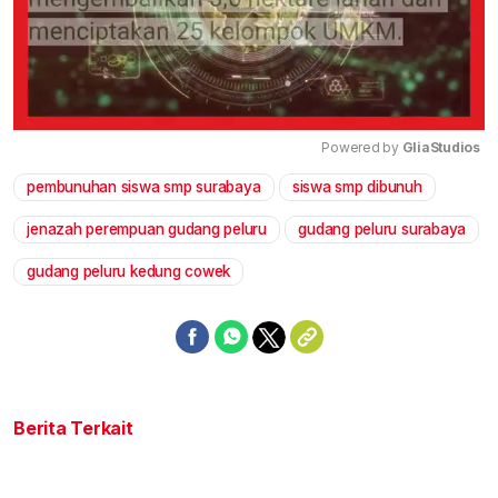
Powered by 
GliaStudios
pembunuhan siswa smp surabaya
siswa smp dibunuh
Mute
jenazah perempuan gudang peluru
gudang peluru surabaya
gudang peluru kedung cowek
Berita Terkait