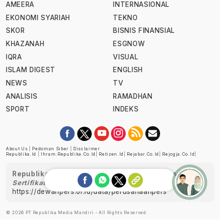
AMEERA
INTERNASIONAL
EKONOMI SYARIAH
TEKNO
SKOR
BISNIS FINANSIAL
KHAZANAH
ESGNOW
IQRA
VISUAL
ISLAM DIGEST
ENGLISH
NEWS
TV
ANALISIS
RAMADHAN
SPORT
INDEKS
About Us
|
Pedoman Siber
|
Disclaimer
Republika.id
|
Ihram.republika.co.id
|
Retizen.id
|
Rejabar.co.id
|
Rejogja.co.id
|
Republika telah diverifikasi oleh Dewan Pers
Sertifikat Nomor 1058/DP-Verifikasi/K/XII/2022
https://dewanpers.or.id/data/perusahaanpers
Ask me!
© 2026 PT Republika Media Mandiri - All Rights Reserved.