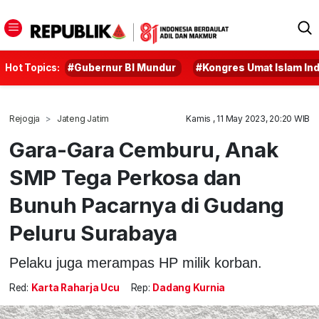
Hot Topics:
#Gubernur BI Mundur
#Kongres Umat Islam In
Rejogja
Jateng Jatim
Kamis , 11 May 2023, 20:20 WIB
Gara-Gara Cemburu, Anak
SMP Tega Perkosa dan
Bunuh Pacarnya di Gudang
Peluru Surabaya
Pelaku juga merampas HP milik korban.
Red:
Karta Raharja Ucu
Rep:
Dadang Kurnia