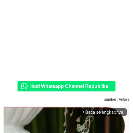
Ikuti Whatsapp Channel Republika
sumber : Antara
Baca selengkapnya
arrow_forward_ios