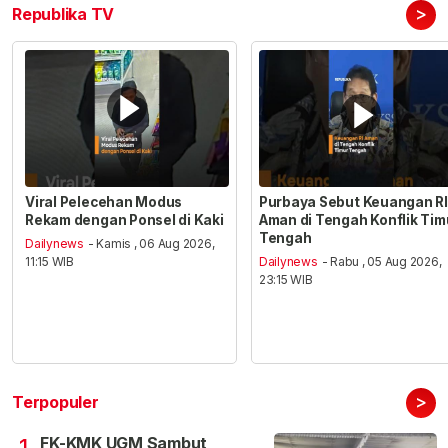
>
Republika TV
Viral Pelecehan Modus
Purbaya Sebut Keuangan RI
Rekam dengan Ponsel di Kaki
Aman di Tengah Konflik Tim
Tengah
Dailynews
- Kamis , 06 Aug 2026,
11:15 WIB
Dailynews
- Rabu , 05 Aug 2026,
23:15 WIB
>
Terpopuler
FK-KMK UGM Sambut
1