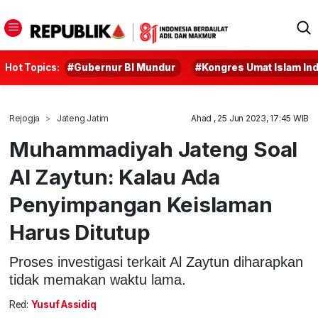
Hot Topics:
#Gubernur BI Mundur
#Kongres Umat Islam In
Rejogja
Jateng Jatim
Ahad , 25 Jun 2023, 17:45 WIB
Muhammadiyah Jateng Soal
Al Zaytun: Kalau Ada
Penyimpangan Keislaman
Harus Ditutup
Proses investigasi terkait Al Zaytun diharapkan
tidak memakan waktu lama.
Red:
Yusuf Assidiq