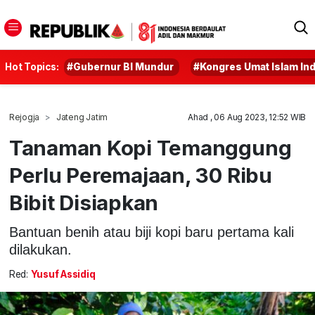
Hot Topics:
#Gubernur BI Mundur
#Kongres Umat Islam In
Rejogja
Jateng Jatim
Ahad , 06 Aug 2023, 12:52 WIB
Tanaman Kopi Temanggung
Perlu Peremajaan, 30 Ribu
Bibit Disiapkan
Bantuan benih atau biji kopi baru pertama kali
dilakukan.
Red:
Yusuf Assidiq