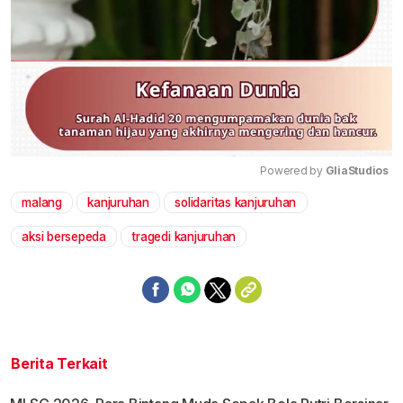
Powered by 
GliaStudios
malang
kanjuruhan
solidaritas kanjuruhan
Mute
aksi bersepeda
tragedi kanjuruhan
Berita Terkait