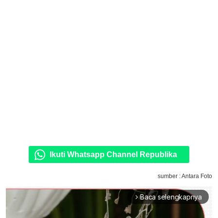
Ikuti Whatsapp Channel Republika
sumber : Antara Foto
Baca selengkapnya
arrow_forward_ios