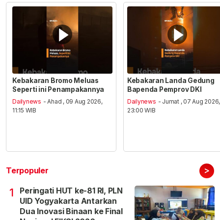
Kebakaran Bromo Meluas
Kebakaran Landa Gedung
Seperti ini Penampakannya
Bapenda Pemprov DKI
Dailynews
- Ahad , 09 Aug 2026,
Dailynews
- Jumat , 07 Aug 2026
11:15 WIB
23:00 WIB
>
Terpopuler
Peringati HUT ke-81 RI, PLN
1
UID Yogyakarta Antarkan
Dua Inovasi Binaan ke Final