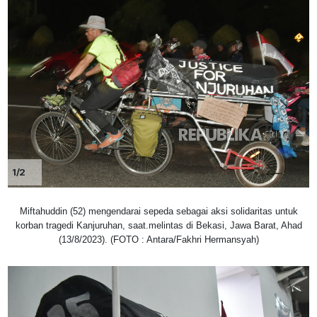
1/2
Miftahuddin (52) mengendarai sepeda sebagai aksi solidaritas untuk
korban tragedi Kanjuruhan, saat.melintas di Bekasi, Jawa Barat, Ahad
(13/8/2023). (FOTO : Antara/Fakhri Hermansyah)