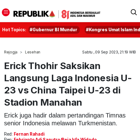
Hot Topics:
#Gubernur BI Mundur
#Kongres Umat Islam In
Rejogja
Lesehan
Sabtu , 09 Sep 2023, 21:19 WIB
Erick Thohir Saksikan
Langsung Laga Indonesia U-
23 vs China Taipei U-23 di
Stadion Manahan
Erick juga hadir dalam pertandingan Timnas
senior Indonesia melawan Turkmenistan.
Red:
Fernan Rahadi
Rep:
Febrianto Adi Saputro/Reja Irfa Widodo