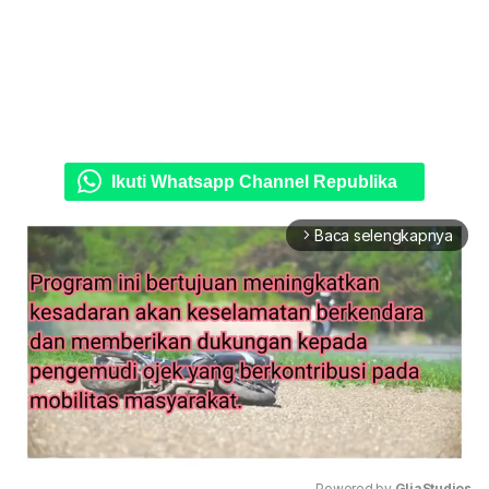
Ikuti Whatsapp Channel Republika
Baca selengkapnya
arrow_forward_ios
Powered by 
GliaStudios