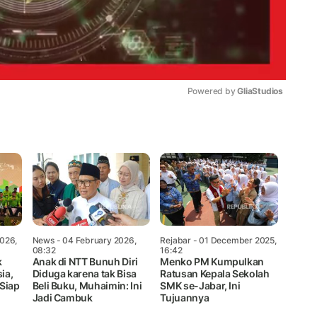
Powered by 
GliaStudios
Mute
026,
News
- 04 February 2026,
Rejabar
- 01 December 2025,
08:32
16:42
k
Anak di NTT Bunuh Diri
Menko PM Kumpulkan
ia,
Diduga karena tak Bisa
Ratusan Kepala Sekolah
Siap
Beli Buku, Muhaimin: Ini
SMK se-Jabar, Ini
Jadi Cambuk
Tujuannya