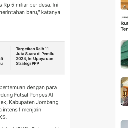
 Rp 5 miliar per desa. Ini
merintahan baru," katanya
Juma
Iku
Ter
Targetkan Raih 11
Juta Suara di Pemilu
fi
2024, Ini Upaya dan
lu
Strategi PPP
 pertemuan dengan para
edung Futsal Ponpes Al
wek, Kabupaten Jombang
intensif menjalin
KS.