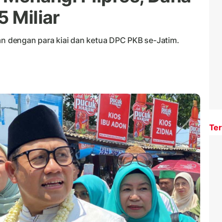
5 Miliar
 dengan para kiai dan ketua DPC PKB se-Jatim.
Ter