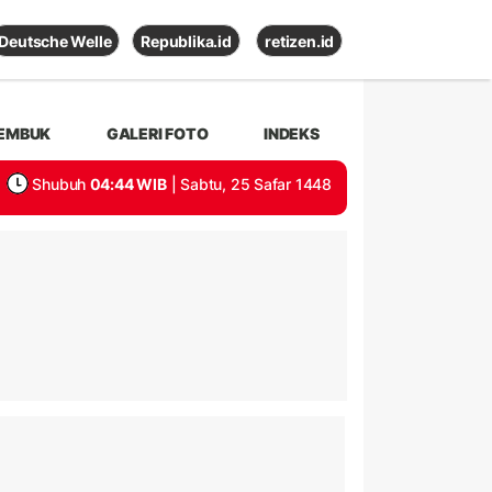
Deutsche Welle
Republika.id
retizen.id
EMBUK
GALERI FOTO
INDEKS
Shubuh
04:44 WIB
| Sabtu, 25 Safar 1448