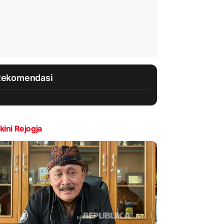
Rekomendasi
kini Rejogja