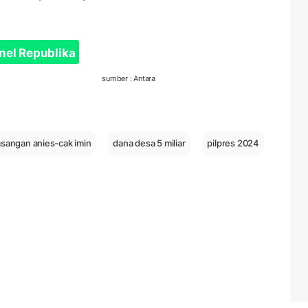
nel Republika
sumber : Antara
sangan anies-cak imin
dana desa 5 miliar
pilpres 2024