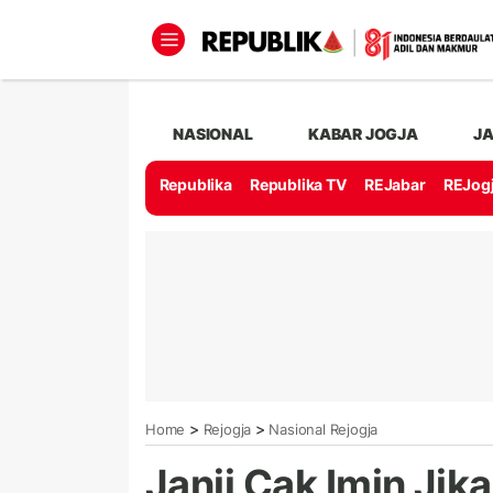
NASIONAL
KABAR JOGJA
J
Republika
Republika TV
REJabar
REJog
>
>
Home
Rejogja
Nasional Rejogja
Janji Cak Imin Jik