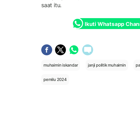
saat itu.
Ikuti Whatsapp Chan
muhaimin iskandar
janji politik muhaimin
pa
pemilu 2024