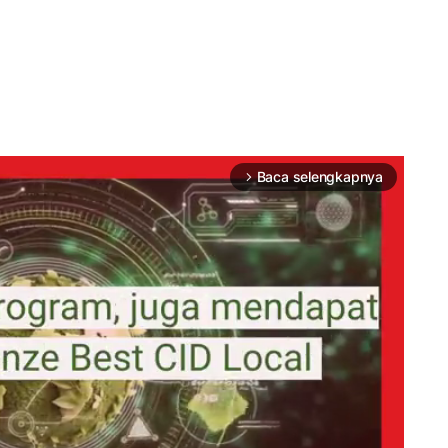
Baca selengkapnya
arrow_forward_ios