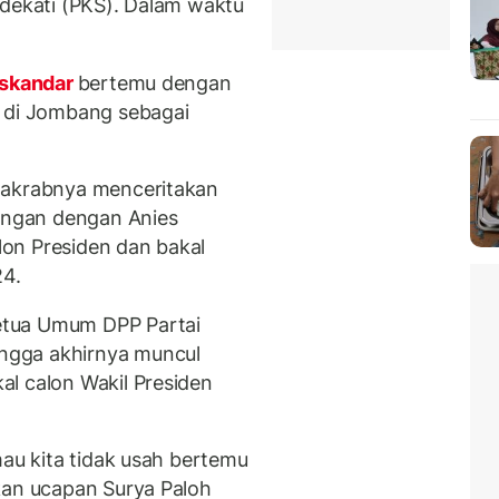
ndekati (PKS). Dalam waktu
Iskandar
bertemu dengan
m di Jombang sebagai
 akrabnya menceritakan
dengan dengan Anies
on Presiden dan bakal
24.
etua Umum DPP Partai
ngga akhirnya muncul
l calon Wakil Presiden
mau kita tidak usah bertemu
kan ucapan Surya Paloh