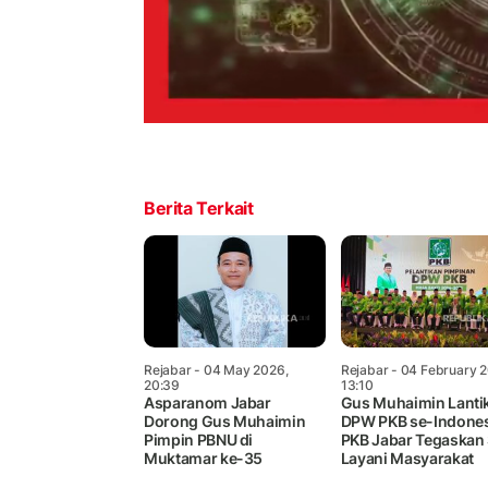
Berita Terkait
Rejabar
- 04 May 2026,
Rejabar
- 04 February 2
20:39
13:10
Asparanom Jabar
Gus Muhaimin Lanti
Dorong Gus Muhaimin
DPW PKB se-Indones
Pimpin PBNU di
PKB Jabar Tegaskan 
Muktamar ke-35
Layani Masyarakat