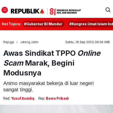
Hot Topics:
#Gubernur BI Mundur
#Kongres Umat Islam In
Rejogja
Jateng Jatim
Sabtu , 16 Sep 2023, 06:04 WIB
Awas Sindikat TPPO
Online
Scam
Marak, Begini
Modusnya
Animo masyarakat bekerja di luar negeri
sangat tinggi.
Red:
Yusuf Assidiq
Rep:
Bowo Pribadi