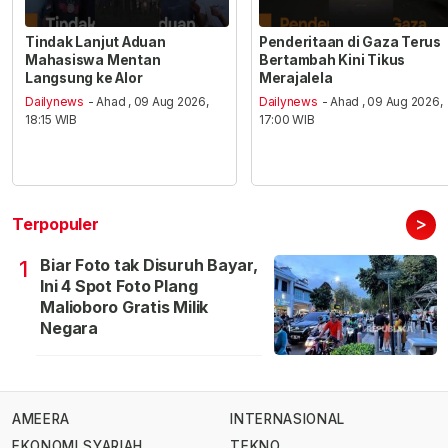
Tindak Lanjut Aduan
Penderitaan di Gaza Terus
Mahasiswa Mentan
Bertambah Kini Tikus
Langsung ke Alor
Merajalela
Dailynews
- Ahad , 09 Aug 2026,
Dailynews
- Ahad , 09 Aug 2026,
18:15 WIB
17:00 WIB
>
Terpopuler
Biar Foto tak Disuruh Bayar,
1
Ini 4 Spot Foto Plang
Malioboro Gratis Milik
Negara
AMEERA
INTERNASIONAL
EKONOMI SYARIAH
TEKNO