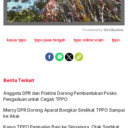
Powered by 
GliaStudios
kasus tppo
tppo jawa tengah
tppo online scam
tppo
Mute
Berita Terkait
Anggota DPR dan Praktisi Dorong Pembentukan Posko
Pengaduan untuk Cegah TPPO
Mercy DPR Dorong Aparat Bongkar Sindikat TPPO Sampai
ke Akar.
Kasus TPPO Penjualan Bayi ke Singapura, Otak Sindikat