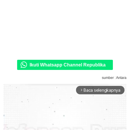
Ikuti Whatsapp Channel Republika
sumber : Antara
Baca selengkapnya
arrow_forward_ios