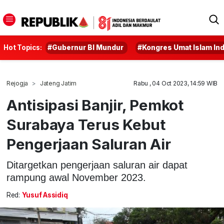
Hot Topics:
#Gubernur BI Mundur
#Kongres Umat Islam In
Rejogja
Jateng Jatim
Rabu , 04 Oct 2023, 14:59 WIB
Antisipasi Banjir, Pemkot
Surabaya Terus Kebut
Pengerjaan Saluran Air
Ditargetkan pengerjaan saluran air dapat
rampung awal November 2023.
Red:
Yusuf Assidiq