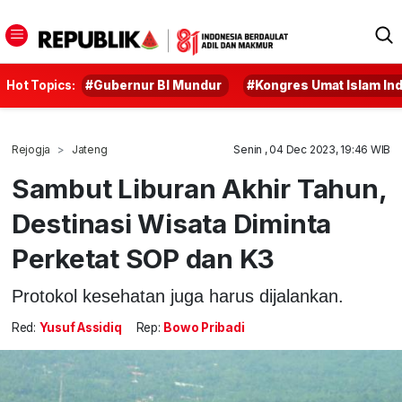
Hot Topics:
#Gubernur BI Mundur
#Kongres Umat Islam In
Rejogja
Jateng
Senin , 04 Dec 2023, 19:46 WIB
Sambut Liburan Akhir Tahun,
Destinasi Wisata Diminta
Perketat SOP dan K3
Protokol kesehatan juga harus dijalankan.
Red:
Yusuf Assidiq
Rep:
Bowo Pribadi