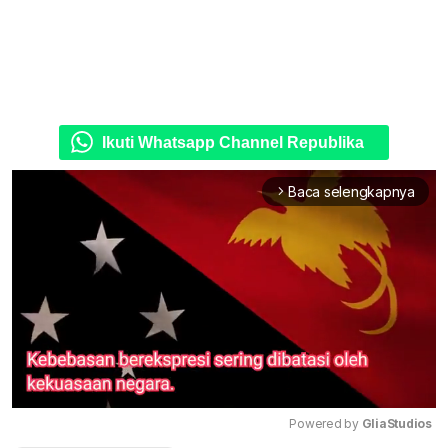
Ikuti Whatsapp Channel Republika
Baca selengkapnya
arrow_forward_ios
Powered by 
GliaStudios