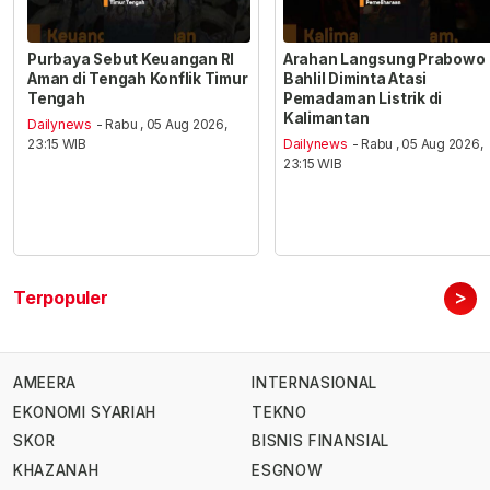
Purbaya Sebut Keuangan RI
Arahan Langsung Prabowo
Aman di Tengah Konflik Timur
Bahlil Diminta Atasi
Tengah
Pemadaman Listrik di
Kalimantan
Dailynews
- Rabu , 05 Aug 2026,
23:15 WIB
Dailynews
- Rabu , 05 Aug 2026,
23:15 WIB
>
Terpopuler
AMEERA
INTERNASIONAL
EKONOMI SYARIAH
TEKNO
SKOR
BISNIS FINANSIAL
KHAZANAH
ESGNOW