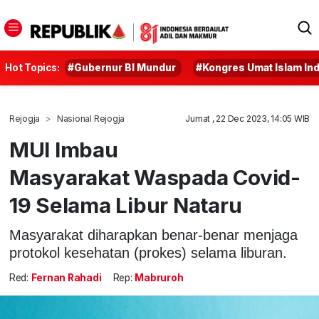
Hot Topics:
#Gubernur BI Mundur
#Kongres Umat Islam In
Rejogja
Nasional Rejogja
Jumat , 22 Dec 2023, 14:05 WIB
MUI Imbau
Masyarakat Waspada Covid-
19 Selama Libur Nataru
Masyarakat diharapkan benar-benar menjaga
protokol kesehatan (prokes) selama liburan.
Red:
Fernan Rahadi
Rep:
Mabruroh