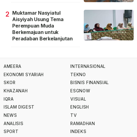
Muktamar Nasyiatul
2
Aisyiyah Usung Tema
Perempuan Muda
Berkemajuan untuk
Peradaban Berkelanjutan
AMEERA
INTERNASIONAL
EKONOMI SYARIAH
TEKNO
SKOR
BISNIS FINANSIAL
KHAZANAH
ESGNOW
IQRA
VISUAL
ISLAM DIGEST
ENGLISH
NEWS
TV
ANALISIS
RAMADHAN
SPORT
INDEKS