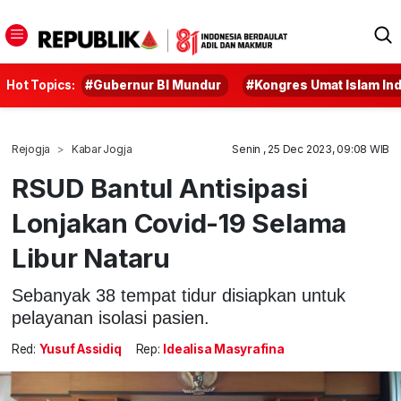
Hot Topics:
#Gubernur BI Mundur
#Kongres Umat Islam In
Rejogja
Kabar Jogja
Senin , 25 Dec 2023, 09:08 WIB
RSUD Bantul Antisipasi
Lonjakan Covid-19 Selama
Libur Nataru
Sebanyak 38 tempat tidur disiapkan untuk
pelayanan isolasi pasien.
Red:
Yusuf Assidiq
Rep:
Idealisa Masyrafina