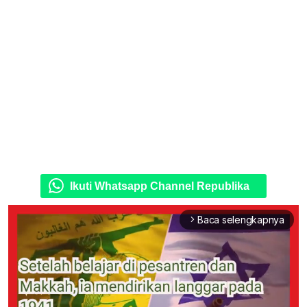
Ikuti Whatsapp Channel Republika
Baca selengkapnya
arrow_forward_ios