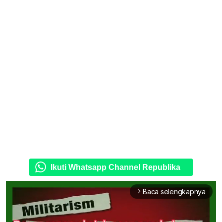
Ikuti Whatsapp Channel Republika
Baca selengkapnya
arrow_forward_ios