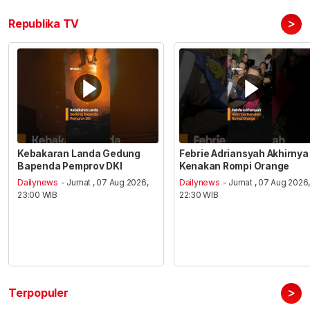
>
Republika TV
Kebakaran Landa Gedung
Febrie Adriansyah Akhirnya
Bapenda Pemprov DKI
Kenakan Rompi Orange
Dailynews
- Jumat , 07 Aug 2026,
Dailynews
- Jumat , 07 Aug 2026
23:00 WIB
22:30 WIB
>
Terpopuler