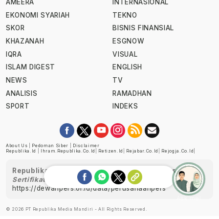
AMEERA
INTERNASIONAL
EKONOMI SYARIAH
TEKNO
SKOR
BISNIS FINANSIAL
KHAZANAH
ESGNOW
IQRA
VISUAL
ISLAM DIGEST
ENGLISH
NEWS
TV
ANALISIS
RAMADHAN
SPORT
INDEKS
About Us
|
Pedoman Siber
|
Disclaimer
Republika.id
|
Ihram.republika.co.id
|
Retizen.id
|
Rejabar.co.id
|
Rejogja.co.id
|
Republika telah diverifikasi oleh Dewan Pers
Sertifikat Nomor 1058/DP-Verifikasi/K/XII/2022
https://dewanpers.or.id/data/perusahaanpers
Ask me!
© 2026 PT Republika Media Mandiri - All Rights Reserved.