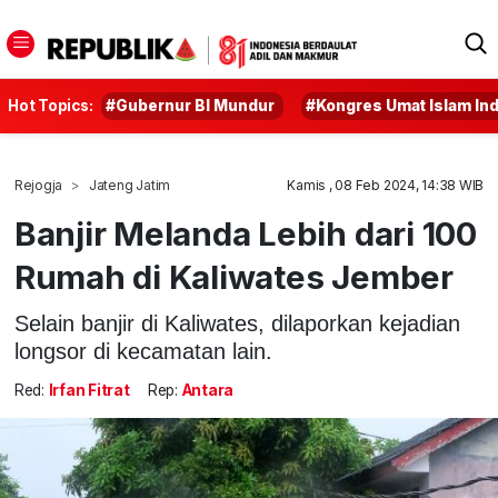
Hot Topics:
#Gubernur BI Mundur
#Kongres Umat Islam In
Rejogja
Jateng Jatim
Kamis , 08 Feb 2024, 14:38 WIB
Banjir Melanda Lebih dari 100
Rumah di Kaliwates Jember
Selain banjir di Kaliwates, dilaporkan kejadian
longsor di kecamatan lain.
Red:
Irfan Fitrat
Rep:
Antara