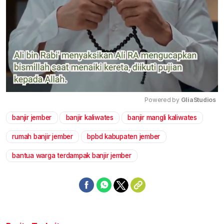
Powered by 
GliaStudios
banjir jember
banjir kaliwates
banjir mangli kaliwates
Mute
rumah banjir jember
bpbd kabupaten jember
bantua warga terdampak banjir jember