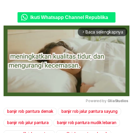
Ikuti Whatsapp Channel Republika
Baca selengkapnya
arrow_forward_ios
Powered by 
GliaStudios
banjir rob pantura demak
banjir rob jalur pantura sayung
Mute
banjir rob jalur pantura
banjir rob pantura mudik lebaran