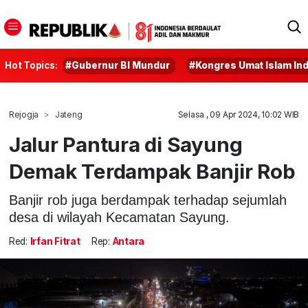
Hot Topics:
#Gubernur BI Mundur
#Kongres Umat Islam In
Rejogja
Jateng
Selasa , 09 Apr 2024, 10:02 WIB
Jalur Pantura di Sayung
Demak Terdampak Banjir Rob
Banjir rob juga berdampak terhadap sejumlah
desa di wilayah Kecamatan Sayung.
Red:
Irfan Fitrat
Rep:
Antara