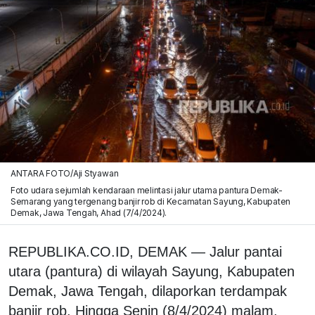
ANTARA FOTO/Aji Styawan
Foto udara sejumlah kendaraan melintasi jalur utama pantura Demak-
Semarang yang tergenang banjir rob di Kecamatan Sayung, Kabupaten
Demak, Jawa Tengah, Ahad (7/4/2024).
REPUBLIKA.CO.ID, DEMAK — Jalur pantai
utara (pantura) di wilayah Sayung, Kabupaten
Demak, Jawa Tengah, dilaporkan terdampak
banjir rob. Hingga Senin (8/4/2024) malam,