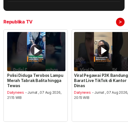
>
Republika TV
Polisi Diduga Terobos Lampu
Viral Pegawai P3K Bandung
Merah Tabrak Balita hingga
Barat Live TikTok di Kantor
Tewas
Dinas
Dailynews
- Jumat , 07 Aug 2026,
Dailynews
- Jumat , 07 Aug 2026
21:15 WIB
20:15 WIB