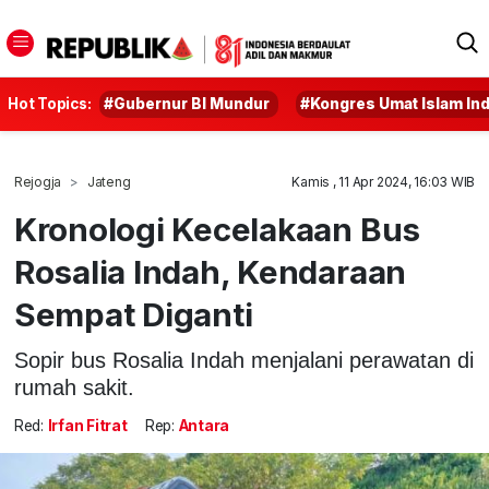
Hot Topics:
#Gubernur BI Mundur
#Kongres Umat Islam In
Rejogja
Jateng
Kamis , 11 Apr 2024, 16:03 WIB
Kronologi Kecelakaan Bus
Rosalia Indah, Kendaraan
Sempat Diganti
Sopir bus Rosalia Indah menjalani perawatan di
rumah sakit.
Red:
Irfan Fitrat
Rep:
Antara