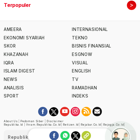
>
Terpopuler
AMEERA
INTERNASIONAL
EKONOMI SYARIAH
TEKNO
SKOR
BISNIS FINANSIAL
KHAZANAH
ESGNOW
IQRA
VISUAL
ISLAM DIGEST
ENGLISH
NEWS
TV
ANALISIS
RAMADHAN
SPORT
INDEKS
About Us
|
Pedoman Siber
|
Disclaimer
Republika.id
|
Ihram.republika.co.id
|
Retizen.id
|
Rejabar.co.id
|
Rejogja.co.id
|
Republika telah diverifikasi oleh Dewan Pers