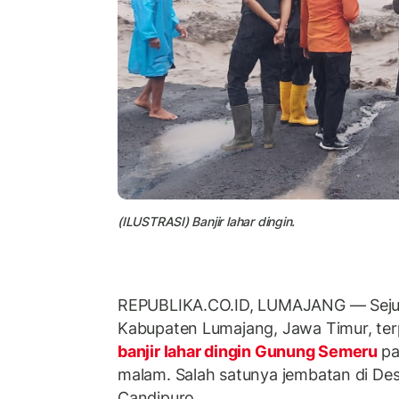
(ILUSTRASI) Banjir lahar dingin.
REPUBLIKA.CO.ID, LUMAJANG — Sejum
Kabupaten Lumajang, Jawa Timur, terp
banjir lahar dingin Gunung Semeru
pa
malam. Salah satunya jembatan di De
Candipuro.