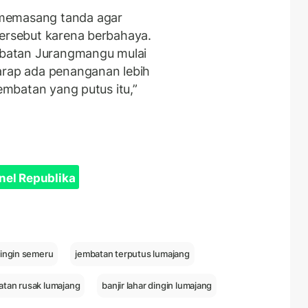
 memasang tanda agar
tersebut karena berbahaya.
embatan Jurangmangu mulai
arap ada penanganan lebih
jembatan yang putus itu,”
nel Republika
 dingin semeru
jembatan terputus lumajang
atan rusak lumajang
banjir lahar dingin lumajang