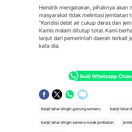
Hendrik mengatakan, pihaknya akan
masyarakat tidak melintasi jembatan 
“Kondisi debit air cukup deras dan j
Kamis malam ditutup total. Kami berh
lanjut dari pemerintah daerah terkait 
kata dia.
Ikuti Whatsapp Chan
banjir lahar dingin gunung semeru
banjir lahar
banjir lahar dingin semeru rusak jembatan
jemb