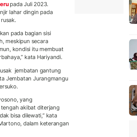
eru
pada Juli 2023.
njir lahar dingin pada
 rusak.
an pada bagian sisi
, meskipun secara
mun, kondisi itu membuat
rbahaya,” kata Hariyandi.
merusak jembatan gantung
erta Jembatan Jurangmangu
ersuko.
wosono, yang
tengah akibat diterjang
dak bisa dilewati,” kata
Martono, dalam keterangan