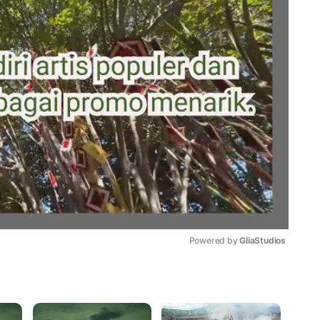
Powered by 
GliaStudios
Mute