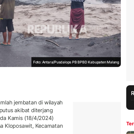
Foto: Antara/Pusdalops PB BPBD Kabupaten Malang
lah jembatan di wilayah
utus akibat diterjang
da Kamis (18/4/2024)
Ter
sa Kloposawit, Kecamatan