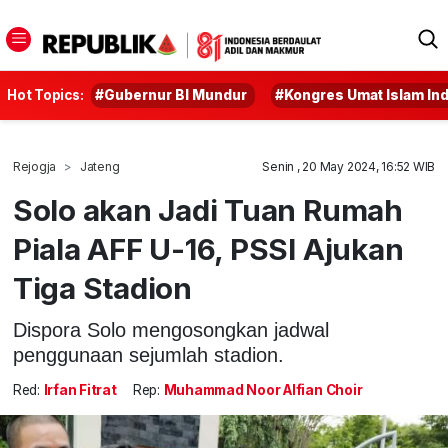
Hot Topics:
#Gubernur BI Mundur
#Kongres Umat Islam In
Rejogja
Jateng
Senin , 20 May 2024, 16:52 WIB
Solo akan Jadi Tuan Rumah
Piala AFF U-16, PSSI Ajukan
Tiga Stadion
Dispora Solo mengosongkan jadwal
penggunaan sejumlah stadion.
Red:
Irfan Fitrat
Rep:
Muhammad Noor Alfian Choir