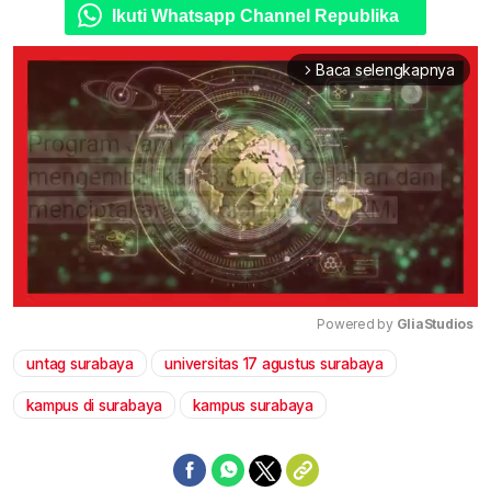
Ikuti Whatsapp Channel Republika
Baca selengkapnya
arrow_forward_ios
Powered by 
GliaStudios
untag surabaya
universitas 17 agustus surabaya
Mute
kampus di surabaya
kampus surabaya