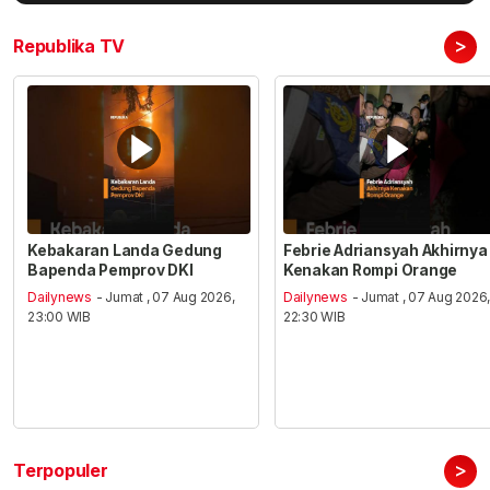
>
Republika TV
Kebakaran Landa Gedung
Febrie Adriansyah Akhirnya
Bapenda Pemprov DKI
Kenakan Rompi Orange
Dailynews
- Jumat , 07 Aug 2026,
Dailynews
- Jumat , 07 Aug 2026
23:00 WIB
22:30 WIB
>
Terpopuler