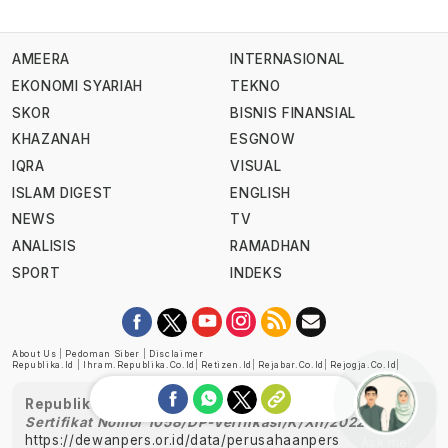
AMEERA
INTERNASIONAL
EKONOMI SYARIAH
TEKNO
SKOR
BISNIS FINANSIAL
KHAZANAH
ESGNOW
IQRA
VISUAL
ISLAM DIGEST
ENGLISH
NEWS
TV
ANALISIS
RAMADHAN
SPORT
INDEKS
About Us
|
Pedoman Siber
|
Disclaimer
Republika.id
|
Ihram.republika.co.id
|
Retizen.id
|
Rejabar.co.id
|
Rejogja.co.id
|
Republika telah diverifikasi oleh Dewan Pers
Sertifikat Nomor 1058/DP-Verifikasi/K/XII/2022
https://dewanpers.or.id/data/perusahaanpers
Ask me!