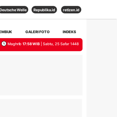
Deutsche Welle
Republika.id
retizen.id
EMBUK
GALERI FOTO
INDEKS
Maghrib
17:58 WIB
| Sabtu, 25 Safar 1448