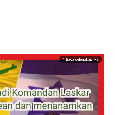
Baca selengkapnya
arrow_forward_ios