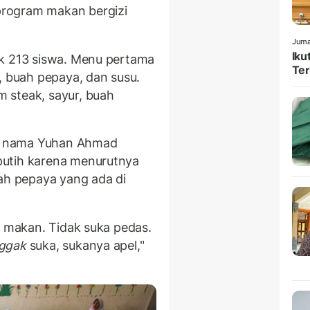
rogram makan bergizi
Juma
Iku
uk 213 siswa. Menu pertama
Ter
, buah pepaya, dan susu.
 steak, sayur, buah
tas nama Yuhan Ahmad
putih karena menurutnya
uah pepaya yang ada di
i makan. Tidak suka pedas.
ggak
suka, sukanya apel,"