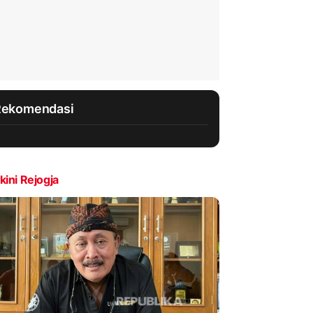
Rekomendasi
kini Rejogja