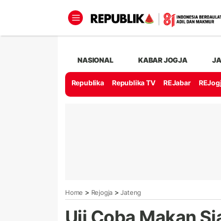
NASIONAL
KABAR JOGJA
J
Republika
Republika TV
REJabar
REJog
>
>
Home
Rejogja
Jateng
Uji Coba Makan Si