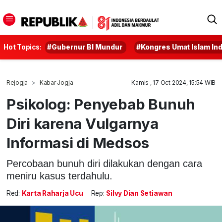
Hot Topics:
#Gubernur BI Mundur
#Kongres Umat Islam In
Rejogja
Kabar Jogja
Kamis , 17 Oct 2024, 15:54 WIB
Psikolog: Penyebab Bunuh
Diri karena Vulgarnya
Informasi di Medsos
Percobaan bunuh diri dilakukan dengan cara
meniru kasus terdahulu.
Red:
Karta Raharja Ucu
Rep:
Silvy Dian Setiawan