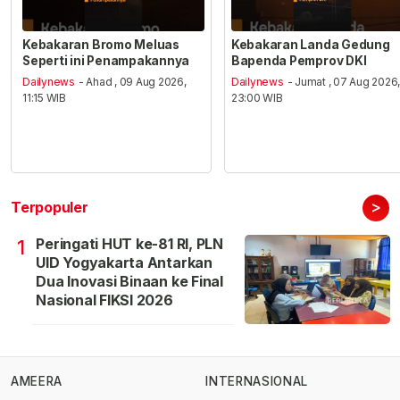
Kebakaran Bromo Meluas
Kebakaran Landa Gedung
Seperti ini Penampakannya
Bapenda Pemprov DKI
Dailynews
- Ahad , 09 Aug 2026,
Dailynews
- Jumat , 07 Aug 2026
11:15 WIB
23:00 WIB
>
Terpopuler
Peringati HUT ke-81 RI, PLN
1
UID Yogyakarta Antarkan
Dua Inovasi Binaan ke Final
Nasional FIKSI 2026
AMEERA
INTERNASIONAL