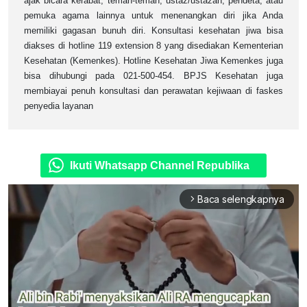
ajak bicara kerabat, teman-teman, ustaz/ustazah, pendeta, atau
pemuka agama lainnya untuk menenangkan diri jika Anda
memiliki gagasan bunuh diri. Konsultasi kesehatan jiwa bisa
diakses di hotline 119 extension 8 yang disediakan Kementerian
Kesehatan (Kemenkes). Hotline Kesehatan Jiwa Kemenkes juga
bisa dihubungi pada 021-500-454. BPJS Kesehatan juga
membiayai penuh konsultasi dan perawatan kejiwaan di faskes
penyedia layanan
Ikuti Whatsapp Channel Republika
Baca selengkapnya
arrow_forward_ios