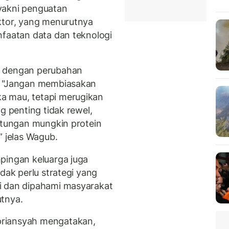
 yakni penguatan
ktor, yang menurutnya
nfaatan data dan teknologi
u dengan perubahan
. "Jangan membiasakan
a mau, tetapi merugikan
g penting tidak rewel,
hitungan mungkin protein
” jelas Wagub.
pingan keluarga juga
dak perlu strategi yang
i dan dipahami masyarakat
utnya.
priansyah mengatakan,