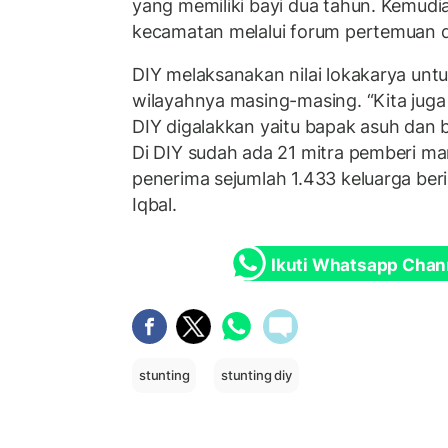
yang memiliki bayi dua tahun. Kemudia
kecamatan melalui forum pertemuan d
DIY melaksanakan nilai lokakarya unt
wilayahnya masing-masing. “Kita jug
DIY digalakkan yaitu bapak asuh dan 
Di DIY sudah ada 21 mitra pemberi m
penerima sejumlah 1.433 keluarga beri
Iqbal.
Ikuti Whatsapp Chan
stunting
stunting diy