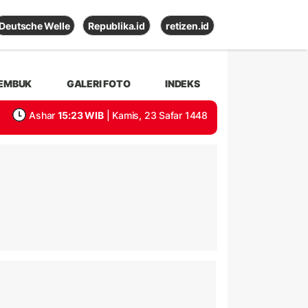
Deutsche Welle
Republika.id
retizen.id
EMBUK
GALERI FOTO
INDEKS
Ashar
15:23 WIB
| Kamis, 23 Safar 1448