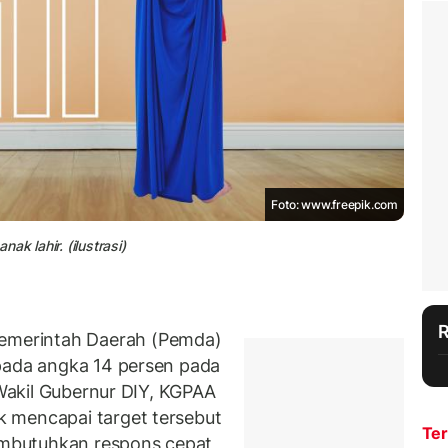
Foto: www.freepik.com
k lahir. (ilustrasi)
merintah Daerah (Pemda)
ada angka 14 persen pada
 Wakil Gubernur DIY, KGPAA
 mencapai target tersebut
Ter
mbutuhkan respons cepat