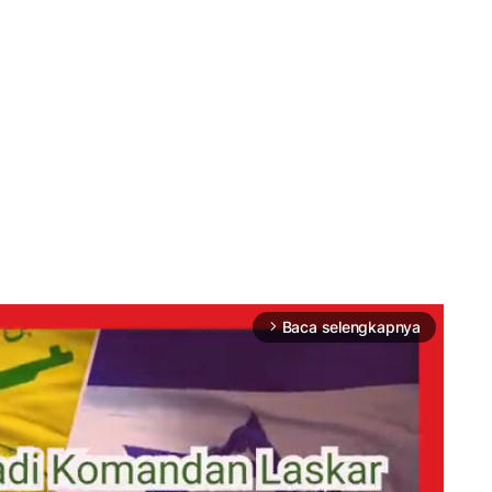
Baca selengkapnya
arrow_forward_ios