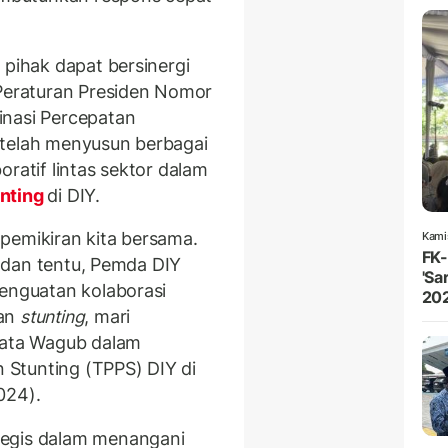
 pihak dapat bersinergi
 Peraturan Presiden Nomor
inasi Percepatan
 telah menyusun berbagai
ratif lintas sektor dalam
nting
di DIY.
pemikiran kita bersama.
Kami
FK
ta dan tentu, Pemda DIY
'Sa
penguatan kolaborasi
20
nan
stunting
, mari
 kata Wagub dalam
Stunting (TPPS) DIY di
024).
tegis dalam menangani