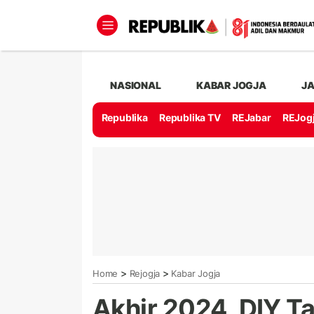
NASIONAL
KABAR JOGJA
J
Republika
Republika TV
REJabar
REJog
>
>
Home
Rejogja
Kabar Jogja
Akhir 2024, DIY T