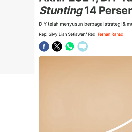
Stunting
14 Perse
DIY telah menyusun berbagai strategi & me
Rep: Silvy Dian Setiawan/ Red:
Fernan Rahadi