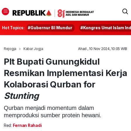
Hot Topics:
#Gubernur BI Mundur
#Kongres Umat Islam In
Rejogja
Kabar Jogja
Ahad , 10 Nov 2024, 10:05 WIB
Plt Bupati Gunungkidul
Resmikan Implementasi Kerja
Kolaborasi Qurban for
Stunting
Qurban menjadi momentum dalam
memproduksi sumber protein hewani.
Red:
Fernan Rahadi