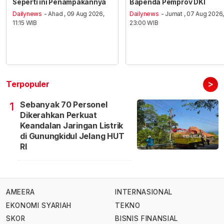
Seperti ini Penampakannya
Bapenda Pemprov DKI
Dailynews
- Ahad , 09 Aug 2026,
Dailynews
- Jumat , 07 Aug 2026
11:15 WIB
23:00 WIB
>
Terpopuler
Sebanyak 70 Personel
1
Dikerahkan Perkuat
Keandalan Jaringan Listrik
di Gunungkidul Jelang HUT
RI
AMEERA
INTERNASIONAL
EKONOMI SYARIAH
TEKNO
SKOR
BISNIS FINANSIAL