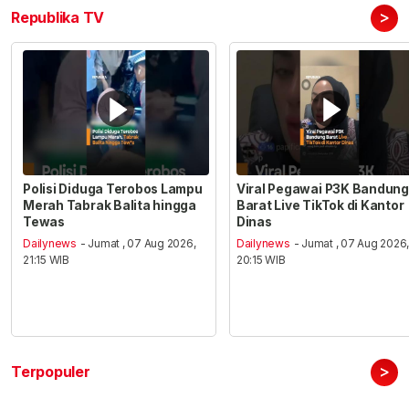
>
Republika TV
Polisi Diduga Terobos Lampu
Viral Pegawai P3K Bandung
Merah Tabrak Balita hingga
Barat Live TikTok di Kantor
Tewas
Dinas
Dailynews
- Jumat , 07 Aug 2026,
Dailynews
- Jumat , 07 Aug 2026
21:15 WIB
20:15 WIB
>
Terpopuler