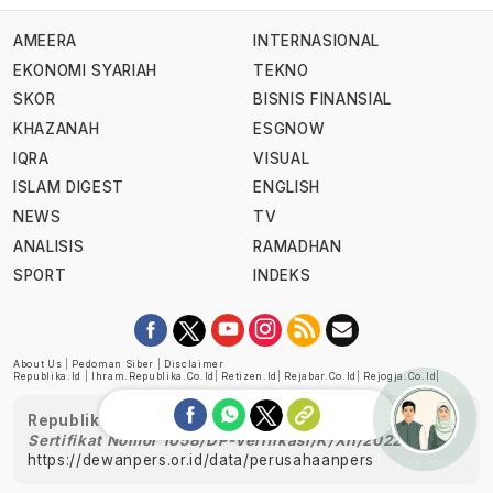
AMEERA
INTERNASIONAL
EKONOMI SYARIAH
TEKNO
SKOR
BISNIS FINANSIAL
KHAZANAH
ESGNOW
IQRA
VISUAL
ISLAM DIGEST
ENGLISH
NEWS
TV
ANALISIS
RAMADHAN
SPORT
INDEKS
About Us
|
Pedoman Siber
|
Disclaimer
Republika.id
|
Ihram.republika.co.id
|
Retizen.id
|
Rejabar.co.id
|
Rejogja.co.id
|
Republika telah diverifikasi oleh Dewan Pers
Sertifikat Nomor 1058/DP-Verifikasi/K/XII/2022
https://dewanpers.or.id/data/perusahaanpers
Ask me!