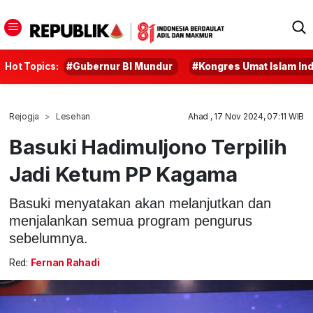
Hot Topics:
#Gubernur BI Mundur
#Kongres Umat Islam In
Rejogja
Lesehan
Ahad , 17 Nov 2024, 07:11 WIB
Basuki Hadimuljono Terpilih
Jadi Ketum PP Kagama
Basuki menyatakan akan melanjutkan dan
menjalankan semua program pengurus
sebelumnya.
Red:
Fernan Rahadi