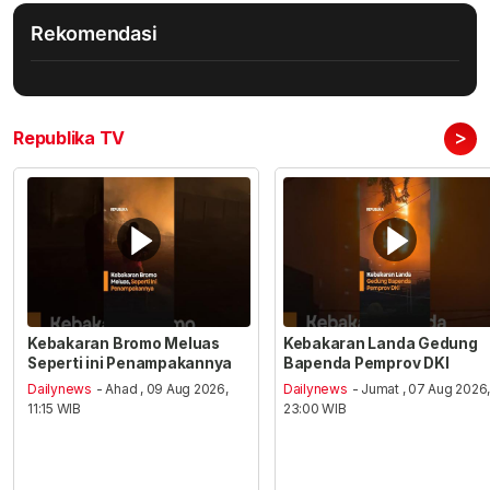
Rekomendasi
>
Republika TV
Kebakaran Bromo Meluas
Kebakaran Landa Gedung
Seperti ini Penampakannya
Bapenda Pemprov DKI
Dailynews
- Ahad , 09 Aug 2026,
Dailynews
- Jumat , 07 Aug 2026
11:15 WIB
23:00 WIB