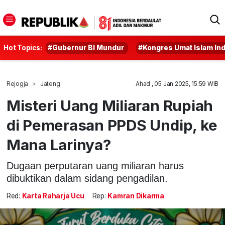
Hot Topics:
#Gubernur BI Mundur
#Kongres Umat Islam In
Rejogja
Jateng
Ahad , 05 Jan 2025, 15:59 WIB
Misteri Uang Miliaran Rupiah
di Pemerasan PPDS Undip, ke
Mana Larinya?
Dugaan perputaran uang miliaran harus
dibuktikan dalam sidang pengadilan.
Red:
Karta Raharja Ucu
Rep:
Kamran Dikarma