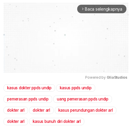
Baca selengkapnya
arrow_forward_ios
Powered by 
GliaStudios
kasus dokter ppds undip
kasus ppds undip
Mute
pemerasan ppds undip
uang pemerasan ppds undip
dokter arl
dokter arl
kasus perundungan dokter arl
dokter arl
kasus bunuh diri dokter arl