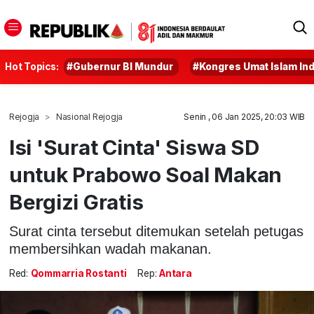
Hot Topics:
#Gubernur BI Mundur
#Kongres Umat Islam In
Rejogja
Nasional Rejogja
Senin , 06 Jan 2025, 20:03 WIB
Isi 'Surat Cinta' Siswa SD
untuk Prabowo Soal Makan
Bergizi Gratis
Surat cinta tersebut ditemukan setelah petugas
membersihkan wadah makanan.
Red:
Qommarria Rostanti
Rep:
Antara