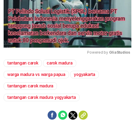
Powered by 
GliaStudios
tantangan carok
carok madura
Mute
warga madura vs warga papua
yogyakarta
tantangan carok madura
tantangan carok madura yogyakarta