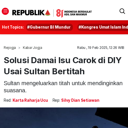
Hot Topics:
#Gubernur BI Mundur
#Kongres Umat Islam In
Rejogja
Kabar Jogja
Rabu , 19 Feb 2025, 12:26 WIB
Solusi Damai Isu Carok di DIY
Usai Sultan Bertitah
Sultan mengeluarkan titah untuk mendinginkan
suasana.
Red:
Karta Raharja Ucu
Rep:
Silvy Dian Setiawan