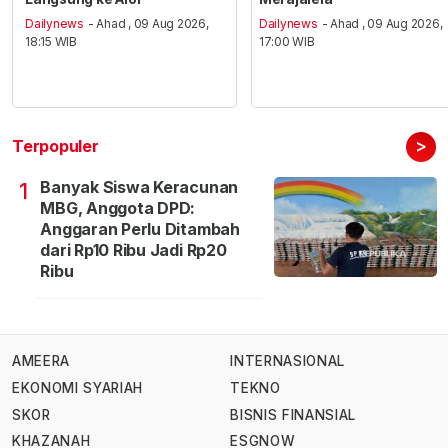
Dailynews
- Ahad , 09 Aug 2026,
Dailynews
- Ahad , 09 Aug 2026,
18:15 WIB
17:00 WIB
>
Terpopuler
Banyak Siswa Keracunan
1
MBG, Anggota DPD:
Anggaran Perlu Ditambah
dari Rp10 Ribu Jadi Rp20
Ribu
AMEERA
INTERNASIONAL
EKONOMI SYARIAH
TEKNO
SKOR
BISNIS FINANSIAL
KHAZANAH
ESGNOW