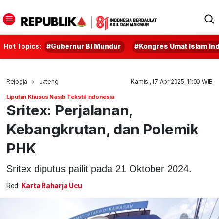
Hot Topics:
#Gubernur BI Mundur
#Kongres Umat Islam In
Rejogja
Jateng
Kamis , 17 Apr 2025, 11:00 WIB
Liputan Khusus Nasib Tekstil Indonesia
Sritex: Perjalanan,
Kebangkrutan, dan Polemik
PHK
Sritex diputus pailit pada 21 Oktober 2024.
Red:
Karta Raharja Ucu