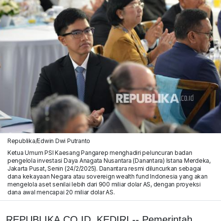
Republika/Edwin Dwi Putranto
Ketua Umum PSI Kaesang Pangarep menghadiri peluncuran badan
pengelola investasi Daya Anagata Nusantara (Danantara) Istana Merdeka,
Jakarta Pusat, Senin (24/2/2025). Danantara resmi diluncurkan sebagai
dana kekayaan Negara atau sovereign wealth fund Indonesia yang akan
mengelola aset senilai lebih dari 900 miliar dolar AS, dengan proyeksi
dana awal mencapai 20 miliar dolar AS.
REPUBLIKA.CO.ID, KEDIRI -- Pemerintah