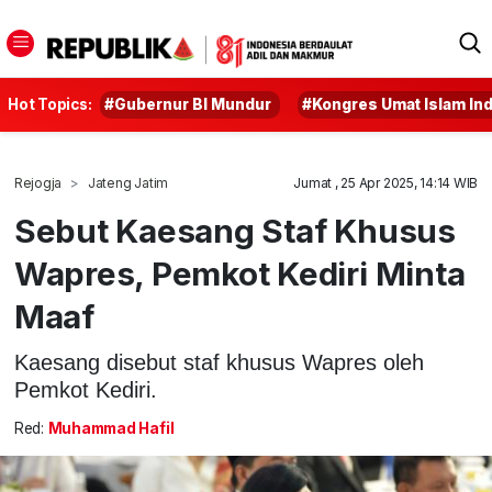
Hot Topics:
#Gubernur BI Mundur
#Kongres Umat Islam In
Rejogja
Jateng Jatim
Jumat , 25 Apr 2025, 14:14 WIB
Sebut Kaesang Staf Khusus
Wapres, Pemkot Kediri Minta
Maaf
Kaesang disebut staf khusus Wapres oleh
Pemkot Kediri.
Red:
Muhammad Hafil