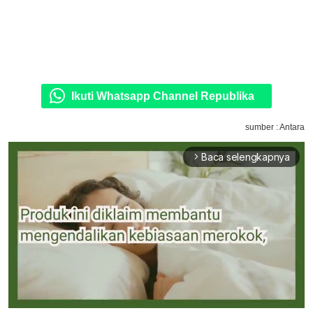
Ikuti Whatsapp Channel Republika
sumber : Antara
Baca selengkapnya
arrow_forward_ios