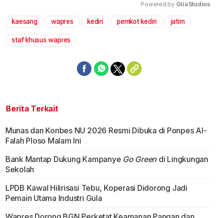
Powered by 
GliaStudios
kaesang
wapres
kediri
pemkot kediri
jatim
Mute
staf khusus wapres
Berita Terkait
Munas dan Konbes NU 2026 Resmi Dibuka di Ponpes Al-
Falah Ploso Malam Ini
Bank Mantap Dukung Kampanye
Go Green
di Lingkungan
Sekolah
LPDB Kawal Hilirisasi Tebu, Koperasi Didorong Jadi
Pemain Utama Industri Gula
Wapres Dorong BGN Perketat Keamanan Pangan dan