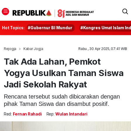
Hot Topics:
#Gubernur BI Mundur
#Kongres Umat Islam In
Rejogja
Kabar Jogja
Rabu , 30 Apr 2025, 07:41 WIB
Tak Ada Lahan, Pemkot
Yogya Usulkan Taman Siswa
Jadi Sekolah Rakyat
Rencana tersebut sudah dibicarakan dengan
pihak Taman Siswa dan disambut positif.
Red:
Fernan Rahadi
Rep:
Wulan Intandari