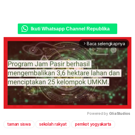
Ikuti Whatsapp Channel Republika
Baca selengkapnya
arrow_forward_ios
Powered by 
GliaStudios
taman siswa
sekolah rakyat
pemkot yogyakarta
Mute