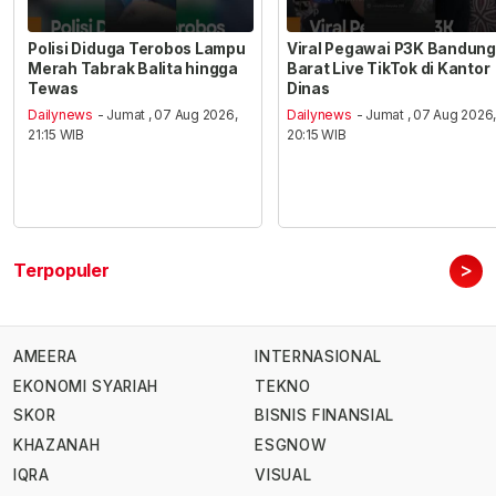
Polisi Diduga Terobos Lampu
Viral Pegawai P3K Bandung
Merah Tabrak Balita hingga
Barat Live TikTok di Kantor
Tewas
Dinas
Dailynews
- Jumat , 07 Aug 2026,
Dailynews
- Jumat , 07 Aug 2026
21:15 WIB
20:15 WIB
>
Terpopuler
AMEERA
INTERNASIONAL
EKONOMI SYARIAH
TEKNO
SKOR
BISNIS FINANSIAL
KHAZANAH
ESGNOW
IQRA
VISUAL