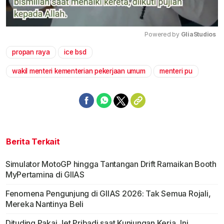
Powered by 
GliaStudios
propan raya
ice bsd
Mute
wakil menteri kementerian pekerjaan umum
menteri pu
Berita Terkait
Simulator MotoGP hingga Tantangan Drift Ramaikan Booth
MyPertamina di GIIAS
Fenomena Pengunjung di GIIAS 2026: Tak Semua Rojali,
Mereka Nantinya Beli
Dituding Pakai Jet Pribadi saat Kunjungan Kerja, Ini