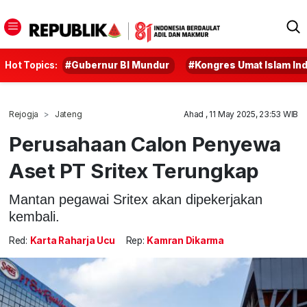
Hot Topics:
#Gubernur BI Mundur
#Kongres Umat Islam In
Rejogja
Jateng
Ahad , 11 May 2025, 23:53 WIB
Perusahaan Calon Penyewa
Aset PT Sritex Terungkap
Mantan pegawai Sritex akan dipekerjakan
kembali.
Red:
Karta Raharja Ucu
Rep:
Kamran Dikarma