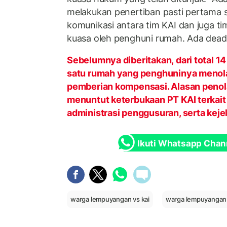
melakukan penertiban pasti pertama s
komunikasi antara tim KAI dan juga ti
kuasa oleh penghuni rumah. Ada deadl
Sebelumnya diberitakan, dari total 1
satu rumah yang penghuninya menola
pemberian kompensasi. Alasan penol
menuntut keterbukaan PT KAI terkai
administrasi penggusuran, serta keje
Ikuti Whatsapp Chan
warga lempuyangan vs kai
warga lempuyangan