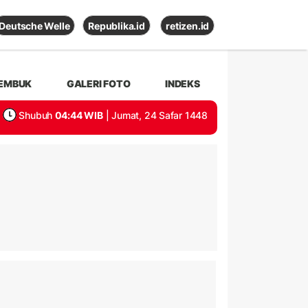
Deutsche Welle
Republika.id
retizen.id
EMBUK
GALERI FOTO
INDEKS
Shubuh
04:44 WIB
| Jumat, 24 Safar 1448