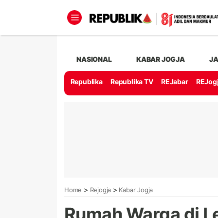
NASIONAL
KABAR JOGJA
J
Republika
Republika TV
REJabar
REJog
>
>
Home
Rejogja
Kabar Jogja
Rumah Warga di 