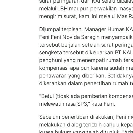
surat peringatan dari KAI selalu dibala
melalui LBH maupun perwakilan masyara
mengirim surat, kami ini melalui Mas Ra
Dijumpai terpisah, Manager Humas KA
Feni Feni Novida Saragih menyampaik
tersebut berjalan setelah surat perin
sengketa tersebut dikeluarkan PT KAI 
penghuni yang menempati rumah ters
kompensasi apa pun karena sudah me
penawaran yang diberikan. Setidakny
dikerahkan dalam penertiban rumah t
"Betul (tidak ada pemberian kompens
melewati masa SP3," kata Feni.
Sebelum penertiban dilakukan, Feni 
melakukan dialog terlebih dahulu kep
kuasa hukum yang telah ditunjuk. "Ada