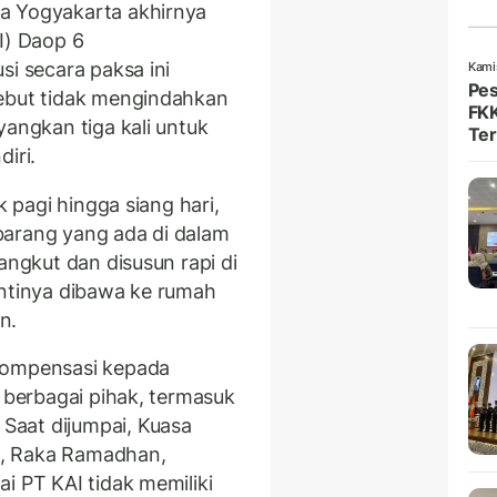
a Yogyakarta akhirnya
I) Daop 6
si secara paksa ini
Kami
Pes
sebut tidak mengindahkan
FKK
yangkan tiga kali untuk
Ter
iri.
ak pagi hingga siang hari,
barang yang ada di dalam
angkut dan disusun rapi di
antinya dibawa ke rumah
n.
kompensasi kepada
i berbagai pihak, termasuk
Saat dijumpai, Kuasa
a, Raka Ramadhan,
i PT KAI tidak memiliki