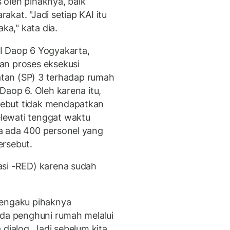
s oleh pihaknya, baik
kat. "Jadi setiap KAI itu
ka," kata dia.
I Daop 6 Yogyakarta,
an proses eksekusi
gatan (SP) 3 terhadap rumah
Daop 6. Oleh karena itu,
ebut tidak mendapatkan
lewati tenggat waktu
a ada 400 personel yang
ersebut.
asi -RED) karena sudah
mengaku pihaknya
ada penghuni rumah melalui
 dialog. Jadi sebelum kita