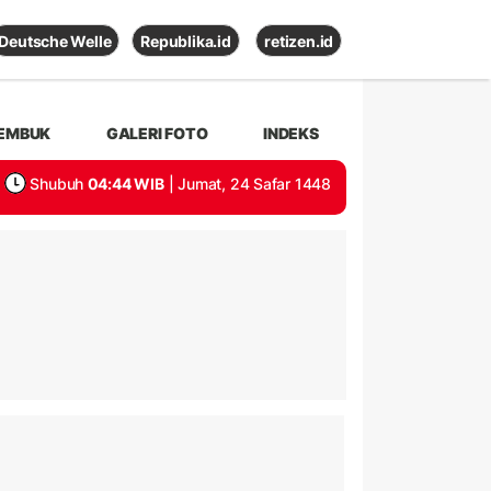
Deutsche Welle
Republika.id
retizen.id
EMBUK
GALERI FOTO
INDEKS
Shubuh
04:44 WIB
| Jumat, 24 Safar 1448