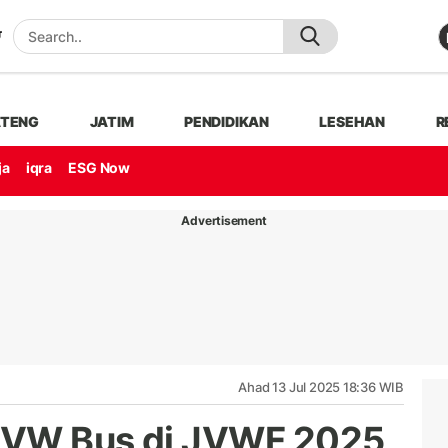
ATENG
JATIM
PENDIDIKAN
LESEHAN
R
ja
iqra
ESG Now
Advertisement
Ahad 13 Jul 2025 18:36 WIB
 VW Bus di JVWF 2025,