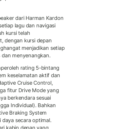
peaker dari Harman Kardon
tiap lagu dan navigasi
h kursi telah
, dengan kursi depan
enghangat menjadikan setiap
is dan menyenangkan.
mperoleh rating 5-bintang
em keselamatan aktif dan
daptive Cruise Control,
ga fitur Drive Mode yang
ya berkendara sesuai
ngga Individual). Bahkan
tive Braking System
i daya secara optimal.
dari kabin depan yang