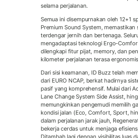
selama perjalanan.
Semua ini disempurnakan oleh 12+1 s
Premium Sound System, memastikan se
terdengar jernih dan bertenaga. Seluru
mengadaptasi teknologi Ergo-Comfort
dilengkapi fitur pijat, memory, dan p
kilometer perjalanan terasa ergonom
Dari sisi keamanan, ID Buzz telah me
dari EURO NCAP, berkat hadirnya sist
pasif yang komprehensif. Mulai dari A
Lane Change System Side Assist, hing
memungkinkan pengemudi memilih ga
kondisi jalan (Eco, Comfort, Sport, hi
dalam perjalanan jarak jauh, Regenera
bekerja cerdas untuk menjaga efisiens
Ditambah lagi dengan visibilitas luas 