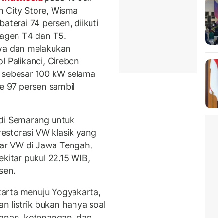
n City Store, Wisma
aterai 74 persen, diikuti
wagen T4 dan T5.
a dan melakukan
l Palikanci, Cirebon
a sebesar 100 kW selama
ke 97 persen sambil
 di Semarang untuk
estorasi VW klasik yang
ar VW di Jawa Tengah,
ekitar pukul 22.15 WIB,
sen.
arta menuju Yogyakarta,
 listrik bukan hanya soal
manan, ketenangan, dan