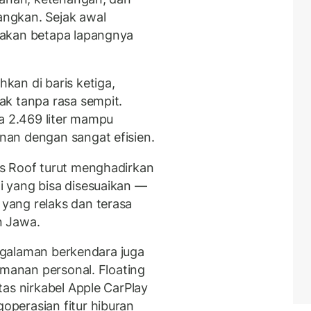
ngkan. Sejak awal
sakan betapa lapangnya
an di baris ketiga,
ak tanpa rasa sempit.
ga 2.469 liter mampu
an dengan sangat efisien.
s Roof turut menghadirkan
 yang bisa disesuaikan —
yang relaks dan terasa
n Jawa.
engalaman berkendara juga
amanan personal. Floating
as nirkabel Apple CarPlay
perasian fitur hiburan