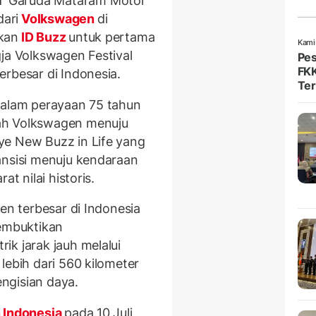
T Garuda Mataram Motor
ari
Volkswagen
di
kan
ID Buzz
untuk pertama
Kami
ja Volkswagen Festival
Pes
FKK
erbesar di Indonesia.
Ter
dalam perayaan 75 tahun
ah Volkswagen menuju
ye New Buzz in Life yang
ansisi menuju kendaraan
t nilai historis.
en terbesar di Indonesia
membuktikan
ik jarak jauh melalui
lebih dari 560 kilometer
ngisian daya.
 Indonesia
pada 10 Juli