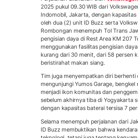
2025 pukul 09.30 WIB dari Volkswage
Indomobil, Jakarta, dengan kapasitas b
oleh dua (2) unit ID Buzz serta Volks
Rombongan menempuh Tol Trans Jaw
pengisian daya di Rest Area KM 207 To
menggunakan fasilitas pengisian day
kurang dari 30 menit, dari 58 persen 
beristirahat makan siang.
Tim juga menyempatkan diri berhenti
mengunjungi Yumos Garage, bengkel r
menjadi ikon komunitas dan penggem
sebelum akhirnya tiba di Yogyakarta s
dengan kapasitas baterai tersisa 7 per
Selama menempuh perjalanan dari Jak
ID Buzz membuktikan bahwa kendaraan
teknologi, tetapi juga tentang kenya