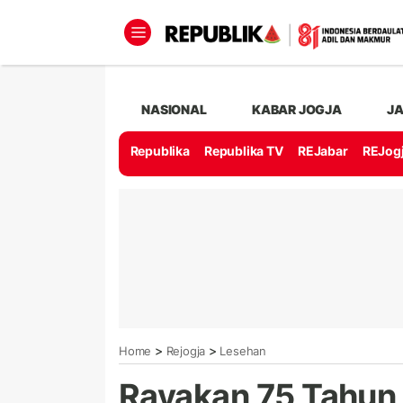
NASIONAL
KABAR JOGJA
J
Republika
Republika TV
REJabar
REJog
>
>
Home
Rejogja
Lesehan
Rayakan 75 Tahun