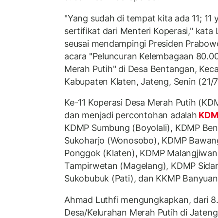
"Yang sudah di tempat kita ada 11; 1
sertifikat dari Menteri Koperasi," kat
seusai mendampingi Presiden Prabow
acara "Peluncuran Kelembagaan 80.00
Merah Putih" di Desa Bentangan, Kec
Kabupaten Klaten, Jateng, Senin (21/
Ke-11 Koperasi Desa Merah Putih (KD
dan menjadi percontohan adalah
KD
KDMP Sumbung (Boyolali), KDMP Be
Sukoharjo (Wonosobo), KDMP Bawang
Ponggok (Klaten), KDMP Malangjiwan
Tampirwetan (Magelang), KDMP Sida
Sukobubuk (Pati), dan KKMP Banyuany
Ahmad Luthfi mengungkapkan, dari 8
Desa/Kelurahan Merah Putih di Jaten