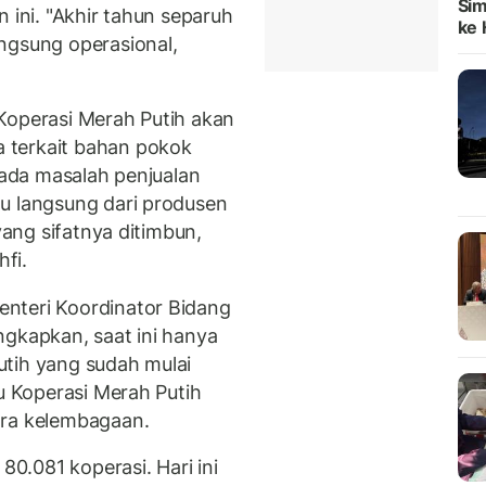
Sim
 ini. "Akhir tahun separuh
ke H
ngsung operasional,
Koperasi Merah Putih akan
 terkait bahan pokok
u ada masalah penjualan
u langsung dari produsen
yang sifatnya ditimbun,
hfi.
nteri Koordinator Bidang
ngkapkan, saat ini hanya
utih yang sudah mulai
bu Koperasi Merah Putih
ara kelembagaan.
80.081 koperasi. Hari ini