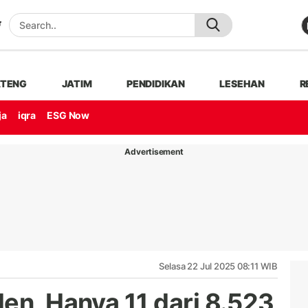
ATENG
JATIM
PENDIDIKAN
LESEHAN
R
ja
iqra
ESG Now
Advertisement
Selasa 22 Jul 2025 08:11 WIB
en, Hanya 11 dari 8.523