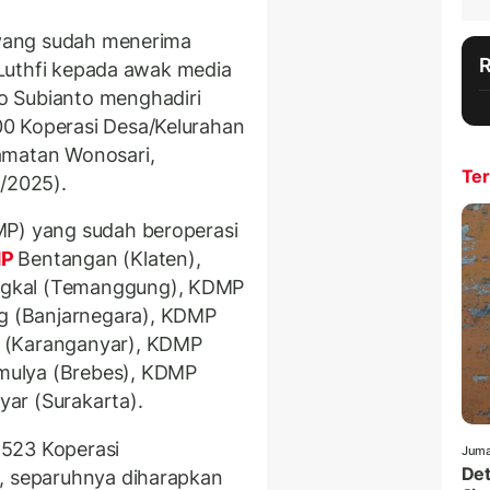
1 yang sudah menerima
a Luthfi kepada awak media
o Subianto menghadiri
0 Koperasi Desa/Kelurahan
amatan Wonosari,
Ter
7/2025).
MP) yang sudah beroperasi
MP
Bentangan (Klaten),
ngkal (Temanggung), KDMP
 (Banjarnegara), KDMP
 (Karanganyar), KDMP
mulya (Brebes), KDMP
ar (Surakarta).
.523 Koperasi
Juma
Det
g, separuhnya diharapkan