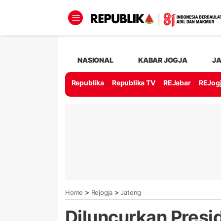
NASIONAL
KABAR JOGJA
J
Republika
Republika TV
REJabar
REJog
>
>
Home
Rejogja
Jateng
Diluncurkan Presid