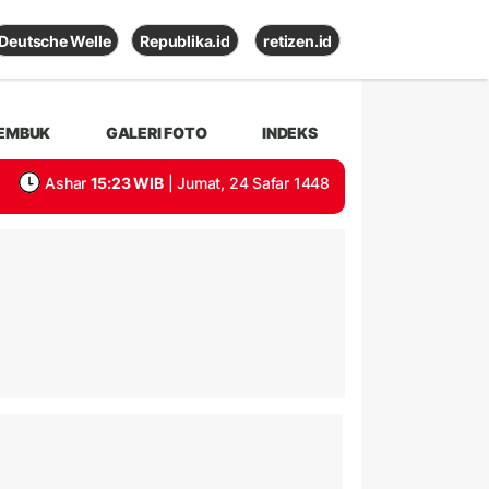
Deutsche Welle
Republika.id
retizen.id
EMBUK
GALERI FOTO
INDEKS
Ashar
15:23 WIB
| Jumat, 24 Safar 1448